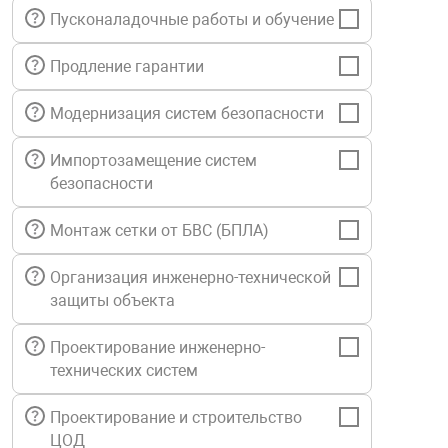
Пусконаладочные работы и обучение
нтроля управления
Продление гарантии
ниторинга и аналитики
Модернизация систем безопасности
ии объектов
сти
Импортозамещение систем
безопасности
раны периметра
Монтаж сетки от БВС (БПЛА)
ектропитания
Организация инженерно-технической
защиты объекта
оборудование
Проектирование инженерно-
технических систем
 и экипировка
Проектирование и строительство
ЦОД