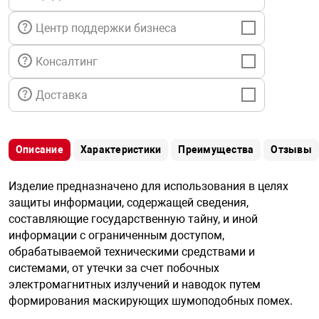
я техника
Центр поддержки бизнеса
ые автомобили
Консалтинг
Доставка
защиты информации
Описание
Характеристики
Преимущества
Отзывы
нная техника
Изделие предназначено для использования в целях
защиты информации, содержащей сведения,
составляющие государственную тайну, и иной
е средства охраны
информации с ограниченным доступом,
обрабатываемой техническими средствами и
системами, от утечки за счет побочных
ые ключи
электромагнитных излучений и наводок путем
формирования маскирующих шумоподобных помех.
жарные сигнализации