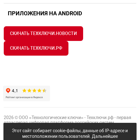
ПРИЛОЖЕНИЯ НА ANDROID
СКАЧАТЬ ТЕХКЛЮЧИ.НОВОСТИ
СКАЧАТЬ ТЕХКЛЮЧИ.РФ
2026 © ООО «Технологические ключи» - Техключи.рф - первая
отраслевая цифровая платформа российских систем
безопасности.
Этот сайт собирает cookie-файлы, данные об IP-адресе и
Проект
Группы ФТК
местоположении пользователей. Дальнейшее