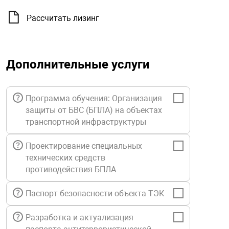
орудование
Прочее оборуд
Оборудования д
взрывозащищё
напряжением 2
Товарные весы
видеонаблюде
Турникеты
пожаротушени
Рассчитать лизинг
истическое
Оповещатели с
Стабилизаторы
Торговые весы
ие
Пульты управл
Шлагбаумы
Оборудования д
взрывозащищё
пожаротушени
Дополнительные услуги
Структурирова
Фасовочные ве
еское оборудование
Термокожухи
Шлюзовые каб
Оповещатели с
Система
Огнетушители
взрывозащищё
Программа обучения: Организация
защиты от БВС (БПЛА) на объектах
иссионные
Термошкафы
Электронные 
транспортной инфраструктуры
тры
Рукава пожарн
Посты взрыво
Проектирование специальных
овое оборудование
Сигнально-осв
Приборы приём
технических средств
приборы
взрывозащищё
противодействия БПЛА
ическое оборудование
Паспорт безопасности объекта ТЭК
Средства защи
Системы видео
дыхания
взрывозащище
Разработка и актуализация