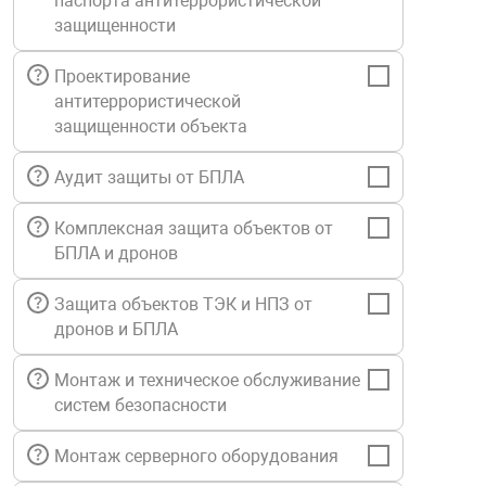
паспорта антитеррористической
Средства инди
Табло взрыво
защищенности
металлоконструкции
Проектирование
Стволы пожар
Термошкафы в
антитеррористической
вные решения
защищенности объекта
Узлы стыковоч
нная безопасность
Аудит защиты от БПЛА
Установки рас
Комплексная защита объектов от
БПЛА и дронов
Шкафы пожарн
Защита объектов ТЭК и НПЗ от
дронов и БПЛА
Щиты пожарны
ные установки
Монтаж и техническое обслуживание
систем безопасности
ное оборудование
Монтаж серверного оборудования