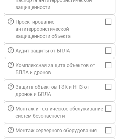
паспорта антитеррористической
Средства инди
Табло взрыво
защищенности
металлоконструкции
Проектирование
Стволы пожар
Термошкафы в
антитеррористической
вные решения
защищенности объекта
Узлы стыковоч
нная безопасность
Аудит защиты от БПЛА
Установки рас
Комплексная защита объектов от
БПЛА и дронов
Шкафы пожарн
Защита объектов ТЭК и НПЗ от
дронов и БПЛА
Щиты пожарны
ные установки
Монтаж и техническое обслуживание
систем безопасности
ное оборудование
Монтаж серверного оборудования