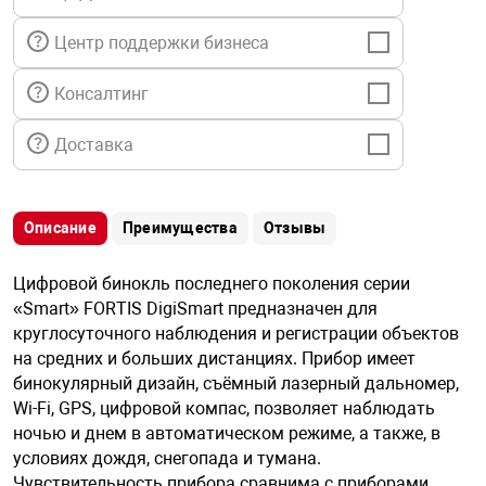
я техника
Центр поддержки бизнеса
ые автомобили
Консалтинг
Доставка
защиты информации
Описание
Преимущества
Отзывы
нная техника
Цифровой бинокль последнего поколения серии
«Smart» FORTIS DigiSmart предназначен для
круглосуточного наблюдения и регистрации объектов
е средства охраны
на средних и больших дистанциях. Прибор имеет
бинокулярный дизайн, съёмный лазерный дальномер,
Wi-Fi, GPS, цифровой компас, позволяет наблюдать
ые ключи
ночью и днем в автоматическом режиме, а также, в
условиях дождя, снегопада и тумана.
Чувствительность прибора сравнима с приборами
жарные сигнализации