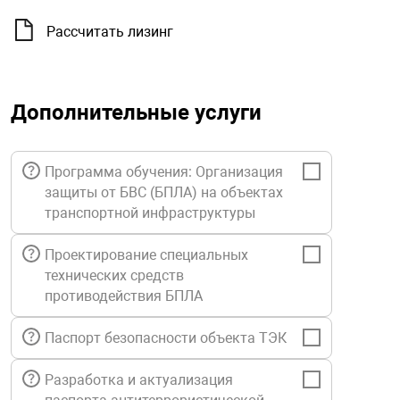
орудование
Прочее оборуд
Оборудования д
взрывозащищё
напряжением 2
Товарные весы
видеонаблюде
Турникеты
пожаротушени
Рассчитать лизинг
истическое
Оповещатели с
Стабилизаторы
Торговые весы
ие
Пульты управл
Шлагбаумы
Оборудования д
взрывозащищё
пожаротушени
Дополнительные услуги
Структурирова
Фасовочные ве
еское оборудование
Термокожухи
Шлюзовые каб
Оповещатели с
Система
Огнетушители
взрывозащищё
Программа обучения: Организация
защиты от БВС (БПЛА) на объектах
иссионные
Термошкафы
Электронные 
транспортной инфраструктуры
тры
Рукава пожарн
Посты взрыво
Проектирование специальных
овое оборудование
Сигнально-осв
Приборы приём
технических средств
приборы
взрывозащищё
противодействия БПЛА
ическое оборудование
Паспорт безопасности объекта ТЭК
Средства защи
Системы видео
дыхания
взрывозащище
Разработка и актуализация