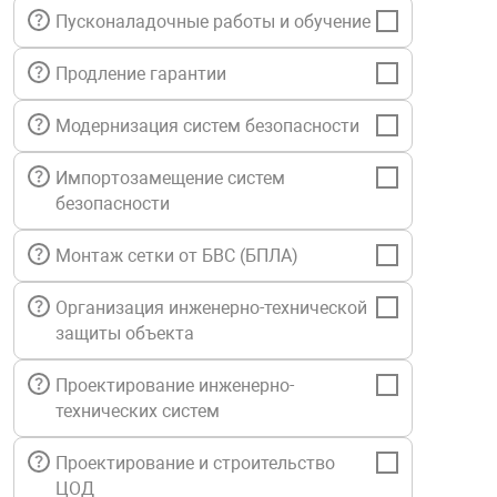
Пусконаладочные работы и обучение
нтроля управления
Продление гарантии
ниторинга и аналитики
Модернизация систем безопасности
ии объектов
сти
Импортозамещение систем
безопасности
раны периметра
Монтаж сетки от БВС (БПЛА)
ектропитания
Организация инженерно-технической
защиты объекта
оборудование
Проектирование инженерно-
технических систем
 и экипировка
Проектирование и строительство
ЦОД