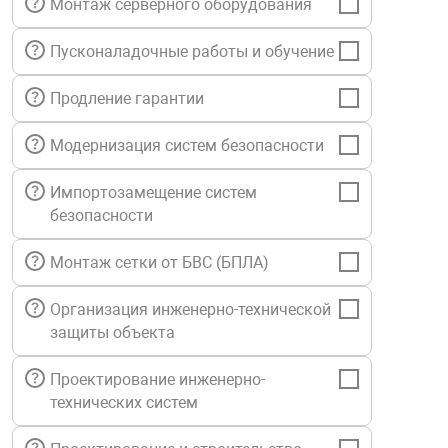
Монтаж серверного оборудования
нтроля управления
Пусконаладочные работы и обучение
Продление гарантии
ниторинга и аналитики
ии объектов
Модернизация систем безопасности
сти
Импортозамещение систем
раны периметра
безопасности
Монтаж сетки от БВС (БПЛА)
ектропитания
Организация инженерно-технической
защиты объекта
оборудование
Проектирование инженерно-
 и экипировка
технических систем