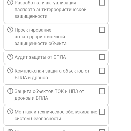
Разработка и актуализация
Средства инди
Табло взрыво
паспорта антитеррористической
металлоконструкции
защищенности
Стволы пожар
Термошкафы в
вные решения
Проектирование
антитеррористической
Узлы стыковоч
защищенности объекта
нная безопасность
Аудит защиты от БПЛА
Установки рас
Комплексная защита объектов от
БПЛА и дронов
Шкафы пожарн
Защита объектов ТЭК и НПЗ от
Щиты пожарны
дронов и БПЛА
ные установки
Монтаж и техническое обслуживание
систем безопасности
ное оборудование