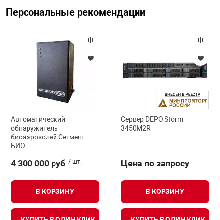
Персональные рекомендации
арная безопасность
ищенное оборудование
питания
Автоматический
Сервер DEPO Storm
повещения
обнаружитель
3450M2R
биоаэрозолей Сегмент
БИО
4 300 000 руб
/ шт.
Цена по запросу
В КОРЗИНУ
В КОРЗИНУ
КУПИТЬ В ОДИН КЛИК
КУПИТЬ В ОДИН КЛИК