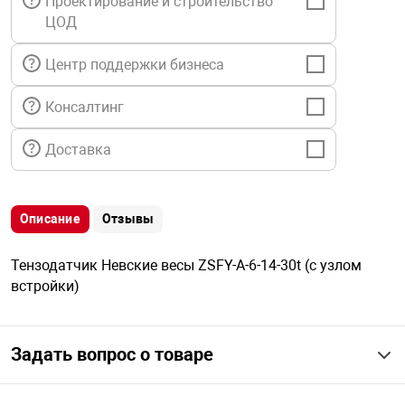
Проектирование и строительство
я техника
ЦОД
Центр поддержки бизнеса
ые автомобили
Консалтинг
защиты информации
Доставка
Описание
Отзывы
нная техника
Тензодатчик Невские весы ZSFY-A-6-14-30t (с узлом
встройки)
е средства охраны
ые ключи
Задать вопрос о товаре
жарные сигнализации