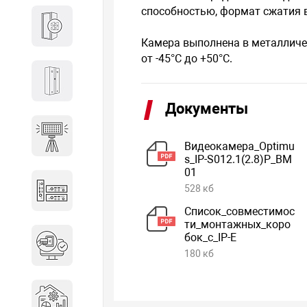
способностью, формат сжатия ви
Кабины
Камера выполнена в металличе
от -45°С до +50°С.
Локеры
Документы
Осветительные установки
Видеокамера_Optimu
s_IP-S012.1(2.8)P_BM
01
528 кб
Промышленное оборудование
Список_совместимос
ти_монтажных_коро
бок_c_IP-E
Система контроля управления
доступом
180 кб
Системы мониторинга и
аналитики эксплуатации