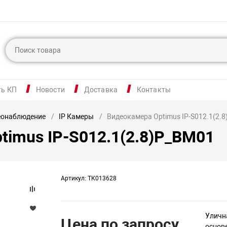
ть КП
Новости
Доставка
Контакты
еонаблюдение
IP Камеры
Видеокамера Optimus IP-S012.1(2.
timus IP-S012.1(2.8)P_BM01
Артикул: ТК013628
Уличн
Цена по запросу
основе