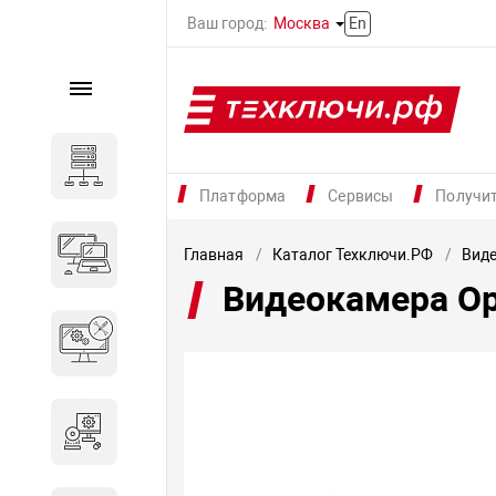
Ваш город:
Москва
En
Каталог
Серверное оборудование
Платформа
Сервисы
Получи
Компьютеры и ноутбуки
Главная
Каталог Техключи.РФ
Вид
Видеокамера Op
Комплектующие для
вычислительного
оборудования
Программное обеспечение