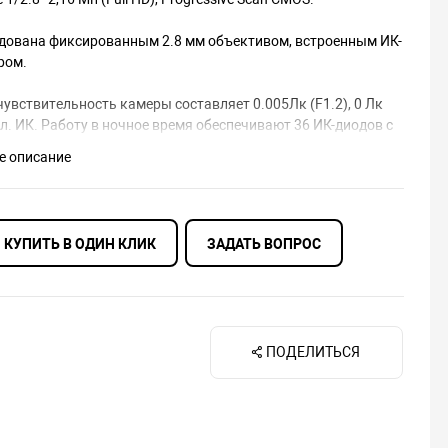
дована фиксированным 2.8 мм объективом, встроенным ИК-
ром.
увствительность камеры составляет 0.005Лк (F1.2), 0 Лк
л. ИК. Работу в ночное время обеспечивают 36 ИК-диодов с
мальной дальностью 45 м.
е описание
ляет передавать 2 видеопотока с управляемой частотой
в и пропускной способностью, формат сжатия видео
H.264, скорость записи составляет 25 к/с.
КУПИТЬ В ОДИН КЛИК
ЗАДАТЬ ВОПРОС
а выполнена в металлическом корпусе степенью защиты
Рабочая температура от -45°С до +50°С.
ПОДЕЛИТЬСЯ