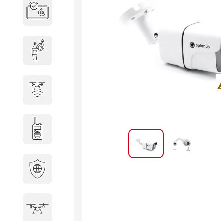
Система бронирования
переговорных
Досмотровое оборудование
Защита от БПЛА
Радиостанции
Кибербезопасность
БПА