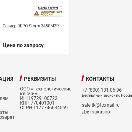
Сервер DEPO Storm 3450M2R
Цена по запросу
АЦИЯ
РЕКВИЗИТЫ
КОНТАКТЫ
ООО «Технологические
+7 (800) 101-06-96
ключи»
Бесплатный звонок по Росси
елям
ИНН 9729100722
КПП 770401001
sale-tk@ftcmail.ru
ОГРН 1177746634559
Для заказов
латы
возврат