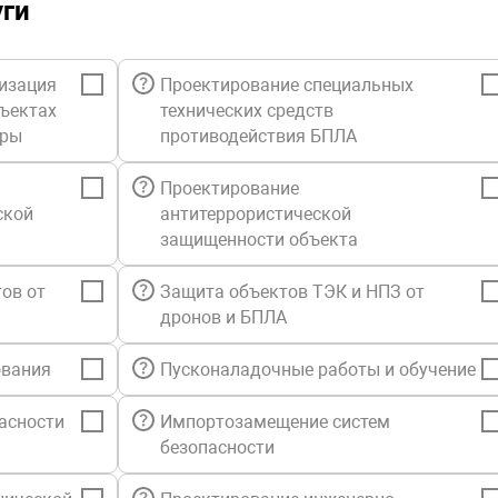
уги
изация
Проектирование специальных
бъектах
технических средств
уры
противодействия БПЛА
Проектирование
ской
антитеррористической
защищенности объекта
ов от
Защита объектов ТЭК и НПЗ от
дронов и БПЛА
ования
Пусконаладочные работы и обучение
асности
Импортозамещение систем
безопасности