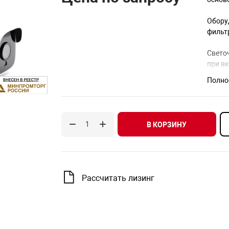
Обору
фильт
Светоч
при вк
макси
Полно
Позво
кадро
H.265/
В КОРЗИНУ
Камер
IP67. 
Рассчитать лизинг