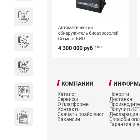
Охранно-пожарные
сигнализации
Автоматический
обнаружитель биоаэрозолей
Противопожарная
Сегмент БИО
безопасность
4 300 000 руб
/ шт.
Взрывозащищенное
оборудование
КОМПАНИЯ
ИНФОРМ
Источники питания
Каталог
Новости
Сервисы
Доставка
О платформе
Производит
Контакты
Получить КП
Скачать прайс-лист
Декларация
Системы оповещения
Вакансии
Способы оп
Гарантия и 