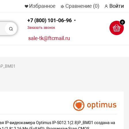
Избранное
Сравнение
(0)
Войти
+7 (800) 101-06-96
0
Заказать звонок
Поиск
sale-tk@ftcmail.ru
8)P_BM01
ая IP-видеокамера Optimus IP-S012.1(2.8)P_BM01 создана на
 1/2.8” 2,16 Мп (Full HD), Progressive Scan CMOS.