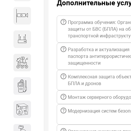
Дополнительные усл
Видеонаблюдение
Программа обучения: Орган
защиты от БВС (БПЛА) на о
транспортной инфраструкт
Сетевое оборудование
Разработка и актуализация
паспорта антитеррористиче
Антитеррористическое
защищенности
оборудование
Комплексная защита объект
Дозиметрическое
БПЛА и дронов
оборудование
Монтаж серверного оборуд
Атомно-эмиссионные
Модернизация систем безоп
спектрометры