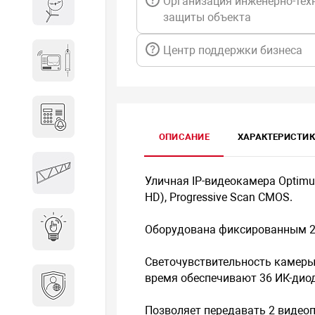
Организация инженерно-тех
Весы и весовое оборудование
защиты объекта
Центр поддержки бизнеса
Гидроакустическое
оборудование
Домофоны
ОПИСАНИЕ
ХАРАКТЕРИСТИ
Защитные
Уличная IP-видеокамера Optimus 
металлоконструкции
HD), Progressive Scan CMOS.
Оборудована фиксированным 2
Интерактивные решения
Светочувствительность камеры с
Информационная
время обеспечивают 36 ИК-дио
безопасность
Позволяет передавать 2 видеоп