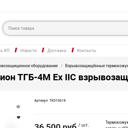
ть КП
Новости
Доставка
Контакты
ывозащищенное оборудование
Взрывозащищённые термокожу
ион ТГБ-4М Ex IIC взрывоз
Артикул: ТК010618
Термокожух 
36 500 руб
/ шт.