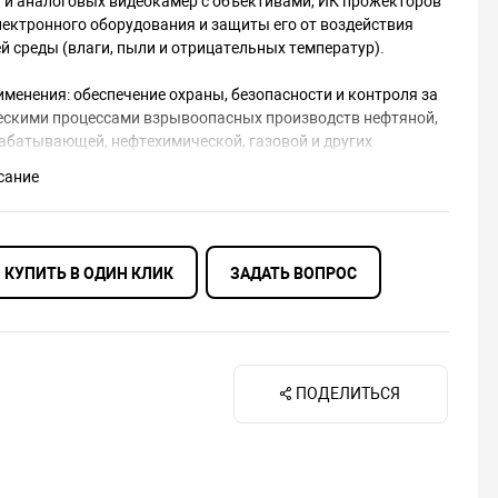
P) и аналоговых видеокамер с объективами, ИК прожекторов
электронного оборудования и защиты его от воздействия
 среды (влаги, пыли и отрицательных температур).
именения: обеспечение охраны, безопасности и контроля за
ескими процессами взрывоопасных производств нефтяной,
абатывающей, нефтехимической, газовой и других
остей народного хозяйства, опасных по газу и пыли.
сание
новки: наружные пространства и внутренние пространства
 классифицированные как взрывоопасные зоны классов 1,
(при классификации по зональному принципу), где возможно
КУПИТЬ В ОДИН КЛИК
ЗАДАТЬ ВОПРОС
 взрывоопасных газовых смесей подгрупп IIА, IIВ, IIC,
д подгрупп IIIА, IIIВ, IIIC, температурных классов Т1-Т6 или
е зоны класса В-I, В-Iа, В-Iб, В-Iг, согласно главе 7.3
тройства электроустановок» (ПУЭ).
ПОДЕЛИТЬСЯ
ТГБ-4М Ех IIC (без обогрева) выполнен в виде
оницаемой оболочки по ГОСТ 31610.0 (IEC 60079-0), ГОСТ
, ГОСТ IEC 60079-31 с маркировкой взрывозащиты 1Ex db IIC
x tb IIIC T80°C Db X cо степенью защиты IP66/IP68,
емой оболочкой, и по уровню защиты относится к