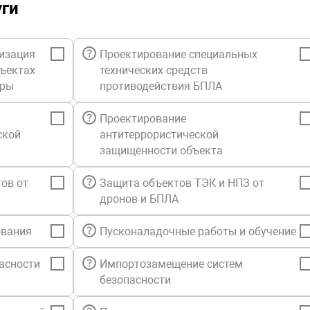
уги
взрывобезо
Термокожух
изация
Проектирование специальных
отключение
бъектах
технических средств
его выше +7
уры
противодействия БПЛА
восстановл
автоматиче
Проектирование
заданном д
ской
антитеррористической
Смотровое 
защищенности объекта
Термокожух
31006686-2
ов от
Защита объектов ТЭК и НПЗ от
дронов и БПЛА
Термокожух
технически
ования
Пусконаладочные работы и обучение
требования
требованиям
асности
Импортозамещение систем
степени за
безопасности
– I или III
оборудован