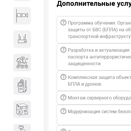
Дополнительные усл
Видеонаблюдение
Программа обучения: Орган
защиты от БВС (БПЛА) на о
транспортной инфраструкт
Сетевое оборудование
Разработка и актуализация
паспорта антитеррористиче
Антитеррористическое
защищенности
оборудование
Комплексная защита объект
Дозиметрическое
БПЛА и дронов
оборудование
Монтаж серверного оборуд
Атомно-эмиссионные
Модернизация систем безоп
спектрометры