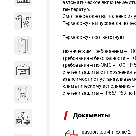
автоматическое включение/отк
объектов недвижимости
температур.
Смотровое окно выполнено из у
Системы охраны периметра
Термокожух выпускается по тех
Термокожух соответствует:
Системы электропитания
техническим требованиям – ГОС
требованиям безопасности – Г
требованиям по ЭМС – ГОСТ Р 50
Складское оборудование
степени защиты от поражения эле
зависимости от устанавливаем
климатическому исполнению – У
степени защиты – IP66/IP68 по 
Снаряжение и экипировка
Документы
Специальная техника
pasport-tgb-4m-ex-iic-2