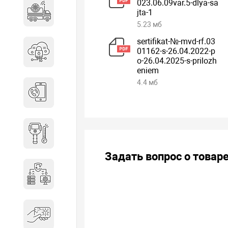
023.06.09var.5-dlya-sa
Специальные автомобили
jta-1
5.23 мб
sertifikat-№-mvd-rf.03
01162-s-26.04.2022-p
Средства защиты информации
o-26.04.2025-s-prilozh
eniem
4.4 мб
Телефония
Тепловизионная техника
Задать вопрос о товар
Технические средства охраны
Электронные ключи