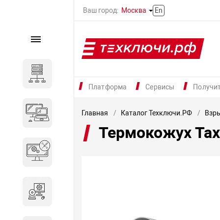
Ваш город:
Москва
En
Каталог
Серверное оборудование
Платформа
Сервисы
Получи
Компьютеры и ноутбуки
Главная
Каталог Техключи.РФ
Взр
Термокожух Тах
Комплектующие для
вычислительного
оборудования
Программное обеспечение