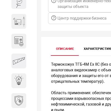
Организация инженерно-тех
Весы и весовое оборудование
защиты объекта
Центр поддержки бизнеса
Гидроакустическое
оборудование
Домофоны
ОПИСАНИЕ
ХАРАКТЕРИСТИ
Защитные
металлоконструкции
Термокожух ТГБ-4M Ex IIC (без 
аналоговых видеокамер с объе
оборудования и защиты его от 
Интерактивные решения
отрицательных температур).
Область применения: обеспечен
Информационная
процессами взрывоопасных про
безопасность
нефтехимической, газовой и др
и пыли.