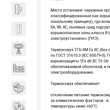
Кабины
Место установки: наружные про
классифицированные как взрыво
зональному принципу), где во
IIА, IIВ, IIC, пылевых сред подгру
Локеры
взрывоопасные зоны класса В-I, В
электроустановок» (ПУЭ).
Осветительные установки
Термокожух ТГБ-4М Ех IIC (без
по ГОСТ 31610.0 (IEC 60079-0), 
взрывозащиты 1Ex db IIC T6 Gb X
обеспечиваемой оболочкой, и 
Промышленное оборудование
электрооборудованию.
Термокожух обеспечивает:
Система контроля управления
доступом
отключение питания термокожу
за климатических факторов - в
Системы мониторинга и
температуры ниже +60°С;
аналитики эксплуатации