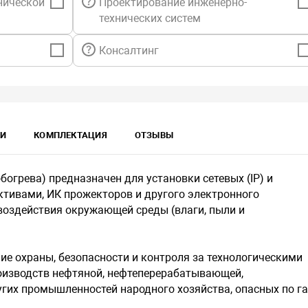
нической
Проектирование инженерно-
климатичес
технических систем
степени защ
Консалтинг
КИ
КОМПЛЕКТАЦИЯ
ОТЗЫВЫ
обогрева) предназначен для установки сетевых (IP) и
ктивами, ИК прожекторов и другого электронного
воздействия окружающей среды (влаги, пыли и
ие охраны, безопасности и контроля за технологическими
изводств нефтяной, нефтеперерабатывающей,
угих промышленностей народного хозяйства, опасных по га