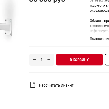
сетевых (I
и другого 
окружающей
Область пр
технологич
нефтеперер
промышленн
Полное опи
Место уста
помещений,
2, 21 и 22 
В КОРЗИНУ
образование
пылевых сре
взрывоопасны
«Правил ус
Рассчитать лизинг
Термокожух 
взрывонепр
IEC 60079-1
T6 Gb X / E
обеспечива