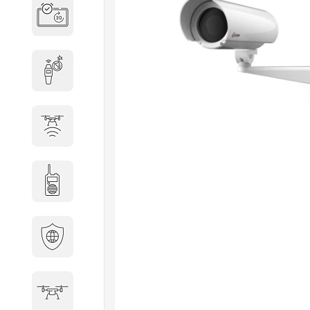
Система бронирования
переговорных
Досмотровое оборудование
Защита от БПЛА
Радиостанции
Кибербезопасность
БПА