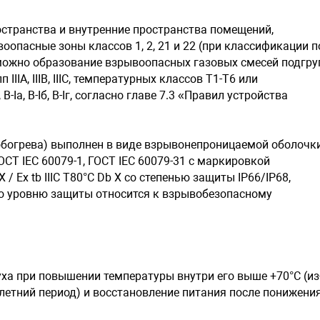
странства и внутренние пространства помещений,
опасные зоны классов 1, 2, 21 и 22 (при классификации п
зможно образование взрывоопасных газовых смесей подгру
пп IIIА, IIIВ, IIIC, температурных классов Т1-Т6 или
-Iа, В-Iб, В-Iг, согласно главе 7.3 «Правил устройства
 обогрева) выполнен в виде взрывонепроницаемой оболочк
ГОСТ IEC 60079-1, ГОСТ IEC 60079-31 с маркировкой
 / Ex tb IIIC T80°C Db X cо степенью защиты IP66/IP68,
по уровню защиты относится к взрывобезопасному
ха при повышении температуры внутри его выше +70°С (из
 летний период) и восстановление питания после понижени