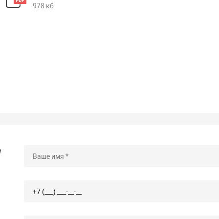
978 кб
е