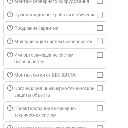
Монтаж серверного оборудования
нтроля управления
Пусконаладочные работы и обучение
Продление гарантии
ниторинга и аналитики
ии объектов
Модернизация систем безопасности
сти
Импортозамещение систем
раны периметра
безопасности
Монтаж сетки от БВС (БПЛА)
ектропитания
Организация инженерно-технической
защиты объекта
оборудование
Проектирование инженерно-
 и экипировка
технических систем