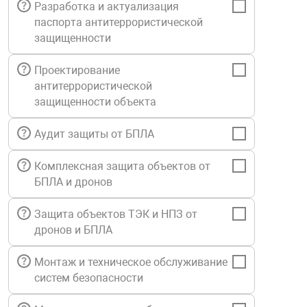
Разработка и актуализация
Средства инди
Табло взрыво
паспорта антитеррористической
металлоконструкции
защищенности
Стволы пожар
Термошкафы в
вные решения
Проектирование
антитеррористической
Узлы стыковоч
защищенности объекта
нная безопасность
Аудит защиты от БПЛА
Установки рас
Комплексная защита объектов от
БПЛА и дронов
Шкафы пожарн
Защита объектов ТЭК и НПЗ от
Щиты пожарны
дронов и БПЛА
ные установки
Монтаж и техническое обслуживание
систем безопасности
ное оборудование