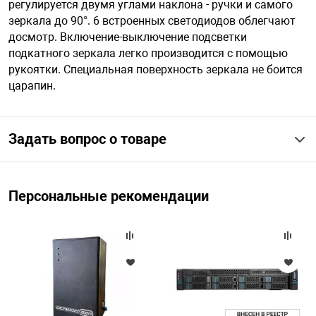
регулируется двумя углами наклона - ручки и самого
зеркала до 90°. 6 встроенных светодиодов облегчают
досмотр. Включение-выключение подсветки
арная безопасность
подкатного зеркала легко производится с помощью
рукоятки. Специальная поверхность зеркала не боится
царапин.
ищенное оборудование
питания
Задать вопрос о товаре
повещения
Персональные рекомендации