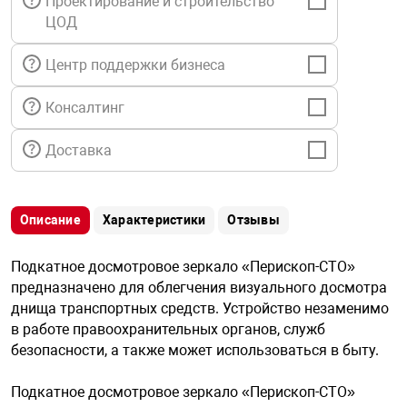
Проектирование и строительство
я техника
ЦОД
Центр поддержки бизнеса
ые автомобили
Консалтинг
защиты информации
Доставка
Описание
Характеристики
Отзывы
нная техника
Подкатное досмотровое зеркало «Перископ-СТО»
предназначено для облегчения визуального досмотра
е средства охраны
днища транспортных средств. Устройство незаменимо
в работе правоохранительных органов, служб
ые ключи
безопасности, а также может использоваться в быту.
Подкатное досмотровое зеркало «Перископ-СТО»
жарные сигнализации