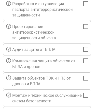
Разработка и актуализация
Средства инди
Табло взрыво
паспорта антитеррористической
металлоконструкции
защищенности
Стволы пожар
Термошкафы в
вные решения
Проектирование
антитеррористической
Узлы стыковоч
защищенности объекта
нная безопасность
Аудит защиты от БПЛА
Установки рас
Комплексная защита объектов от
Шкафы пожарн
БПЛА и дронов
Защита объектов ТЭК и НПЗ от
Щиты пожарны
дронов и БПЛА
ные установки
Монтаж и техническое обслуживание
ное оборудование
систем безопасности