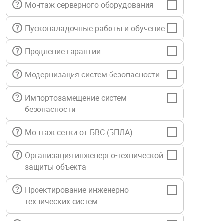
Монтаж серверного оборудования
нтроля управления
Пусконаладочные работы и обучение
Продление гарантии
ниторинга и аналитики
ии объектов
сти
Модернизация систем безопасности
Импортозамещение систем
раны периметра
безопасности
Монтаж сетки от БВС (БПЛА)
ектропитания
Организация инженерно-технической
оборудование
защиты объекта
Проектирование инженерно-
 и экипировка
технических систем