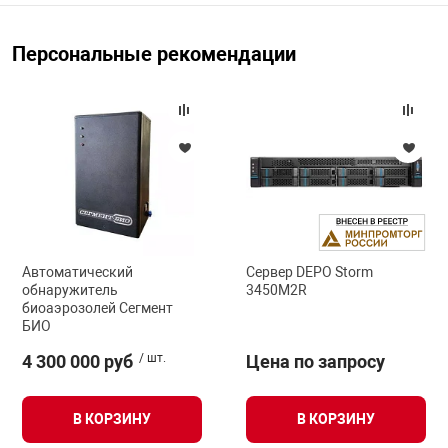
Персональные рекомендации
арная безопасность
ищенное оборудование
питания
повещения
Автоматический
Сервер DEPO Storm
обнаружитель
3450M2R
биоаэрозолей Сегмент
БИО
4 300 000 руб
/ шт.
Цена по запросу
В КОРЗИНУ
В КОРЗИНУ