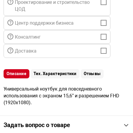
Проектирование и строительство
я техника
ЦОД
ые автомобили
Центр поддержки бизнеса
Консалтинг
защиты информации
Доставка
Описание
Тех. Характеристики
Отзывы
нная техника
Универсальный ноутбук для повседневного
е средства охраны
использования с экраном 15,6” и разрешением FHD
(1920x1080).
ые ключи
Задать вопрос о товаре
жарные сигнализации