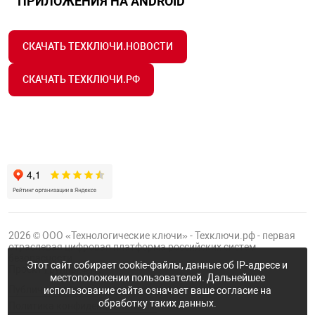
ПРИЛОЖЕНИЯ НА ANDROID
СКАЧАТЬ ТЕХКЛЮЧИ.НОВОСТИ
СКАЧАТЬ ТЕХКЛЮЧИ.РФ
2026 © ООО «Технологические ключи» - Техключи.рф - первая
отраслевая цифровая платформа российских систем
безопасности.
Этот сайт собирает cookie-файлы, данные об IP-адресе и
Проект
Группы ФТК
местоположении пользователей. Дальнейшее
Публичная оферта
использование сайта означает ваше согласие на
обработку таких данных.
Политика конфиденциальности