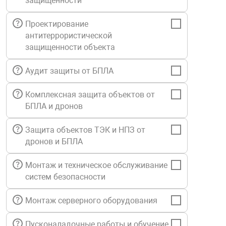
защищенности
Средства инди
Табло взрыво
металлоконструкции
Проектирование
антитеррористической
Стволы пожар
Термошкафы в
защищенности объекта
вные решения
Аудит защиты от БПЛА
Узлы стыковоч
нная безопасность
Комплексная защита объектов от
Установки рас
БПЛА и дронов
Защита объектов ТЭК и НПЗ от
Шкафы пожарн
дронов и БПЛА
Монтаж и техническое обслуживание
Щиты пожарны
ные установки
систем безопасности
Монтаж серверного оборудования
ное оборудование
Пусконаладочные работы и обучение