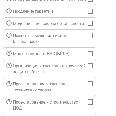
нтроля управления
Продление гарантии
Модернизация систем безопасности
ниторинга и аналитики
ии объектов
Импортозамещение систем
сти
безопасности
Монтаж сетки от БВС (БПЛА)
раны периметра
Организация инженерно-технической
ектропитания
защиты объекта
Проектирование инженерно-
оборудование
технических систем
Проектирование и строительство
 и экипировка
ЦОД