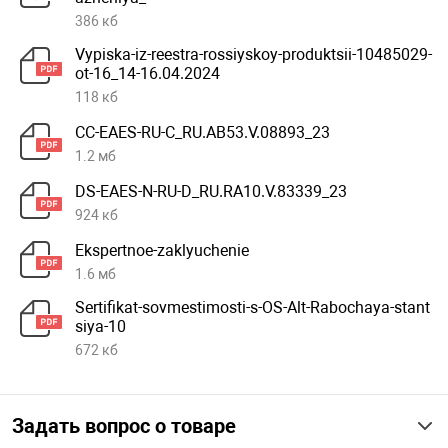
386 кб
Vypiska-iz-reestra-rossiyskoy-produktsii-10485029-
ot-16_14-16.04.2024
118 кб
CC-EAES-RU-C_RU.AB53.V.08893_23
1.2 мб
DS-EAES-N-RU-D_RU.RA10.V.83339_23
924 кб
Ekspertnoe-zaklyuchenie
1.6 мб
Sertifikat-sovmestimosti-s-OS-Alt-Rabochaya-stant
siya-10
672 кб
Задать вопрос о товаре