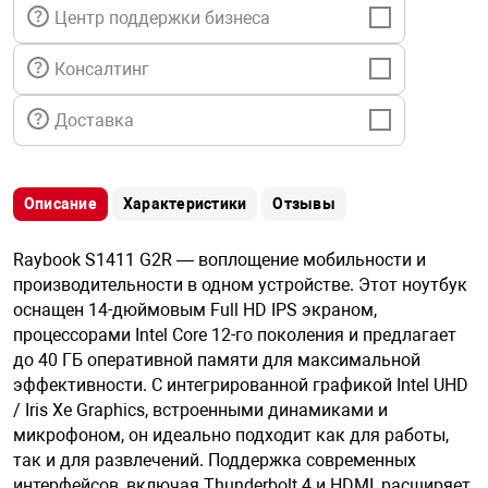
я техника
Центр поддержки бизнеса
Консалтинг
ые автомобили
Доставка
защиты информации
Описание
Характеристики
Отзывы
Raybook S1411 G2R — воплощение мобильности и
нная техника
производительности в одном устройстве. Этот ноутбук
оснащен 14-дюймовым Full HD IPS экраном,
процессорами Intel Core 12-го поколения и предлагает
е средства охраны
до 40 ГБ оперативной памяти для максимальной
эффективности. С интегрированной графикой Intel UHD
/ Iris Xe Graphics, встроенными динамиками и
ые ключи
микрофоном, он идеально подходит как для работы,
так и для развлечений. Поддержка современных
интерфейсов, включая Thunderbolt 4 и HDMI, расширяет
жарные сигнализации