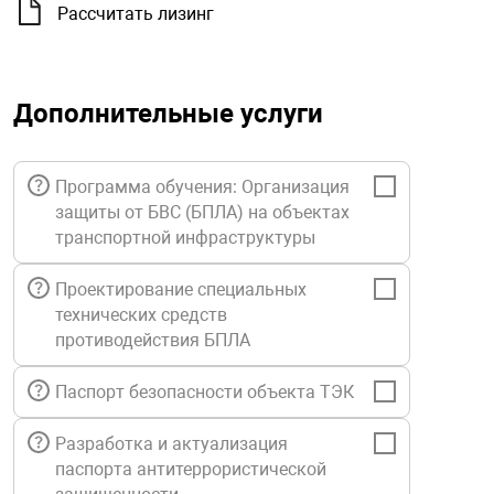
орудование
Прочее оборуд
Рассчитать лизинг
Оборудования д
взрывозащищё
напряжением 2
Товарные весы
видеонаблюде
Турникеты
пожаротушени
истическое
Оповещатели с
Стабилизаторы
Торговые весы
ие
Пульты управл
Шлагбаумы
Оборудования д
взрывозащищё
Дополнительные услуги
пожаротушени
Структурирова
Фасовочные ве
еское оборудование
Термокожухи
Шлюзовые каб
Оповещатели с
Система
Программа обучения: Организация
Огнетушители
взрывозащищё
защиты от БВС (БПЛА) на объектах
транспортной инфраструктуры
иссионные
Термошкафы
Электронные 
тры
Рукава пожарн
Посты взрыво
Проектирование специальных
технических средств
овое оборудование
Сигнально-осв
Приборы приём
противодействия БПЛА
приборы
взрывозащищё
Паспорт безопасности объекта ТЭК
ическое оборудование
Средства защи
Системы видео
Разработка и актуализация
дыхания
взрывозащище
паспорта антитеррористической