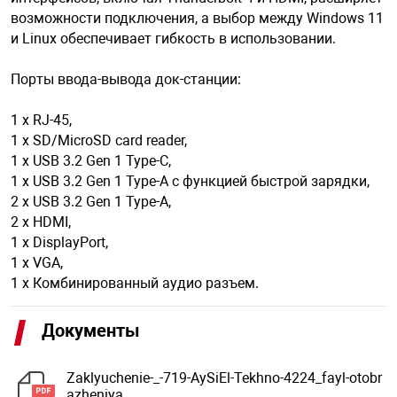
возможности подключения, а выбор между Windows 11
и Linux обеспечивает гибкость в использовании.
арная безопасность
Порты ввода-вывода док-станции:
ищенное оборудование
1 x RJ-45,
1 x SD/MicroSD card reader,
1 x USB 3.2 Gen 1 Type-C,
питания
1 x USB 3.2 Gen 1 Type-A с функцией быстрой зарядки,
2 x USB 3.2 Gen 1 Type-A,
повещения
2 x HDMI,
1 x DisplayPort,
1 x VGA,
1 x Комбинированный аудио разъем.
Документы
Zaklyuchenie-_-719-AySiEl-Tekhno-4224_fayl-otobr
azheniya_