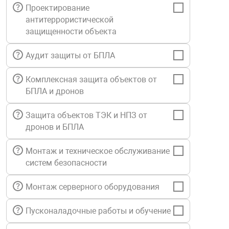
Проектирование
Средства инди
Табло взрыво
антитеррористической
металлоконструкции
защищенности объекта
Стволы пожар
Термошкафы в
вные решения
Аудит защиты от БПЛА
Узлы стыковоч
Комплексная защита объектов от
нная безопасность
БПЛА и дронов
Установки рас
Защита объектов ТЭК и НПЗ от
дронов и БПЛА
Шкафы пожарн
Монтаж и техническое обслуживание
систем безопасности
Щиты пожарны
ные установки
Монтаж серверного оборудования
ное оборудование
Пусконаладочные работы и обучение