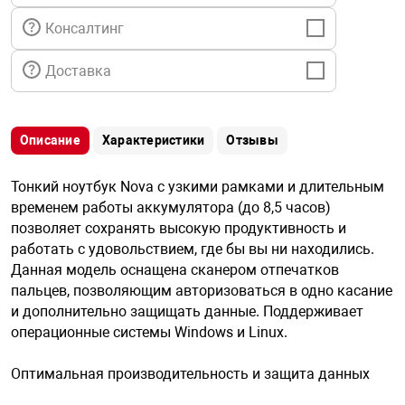
я техника
Консалтинг
ые автомобили
Доставка
защиты информации
Описание
Характеристики
Отзывы
Тонкий ноутбук Nova с узкими рамками и длительным
временем работы аккумулятора (до 8,5 часов)
позволяет сохранять высокую продуктивность и
нная техника
работать с удовольствием, где бы вы ни находились.
Данная модель оснащена сканером отпечатков
пальцев, позволяющим авторизоваться в одно касание
е средства охраны
и дополнительно защищать данные. Поддерживает
операционные системы Windows и Linux.
ые ключи
Оптимальная производительность и защита данных
жарные сигнализации