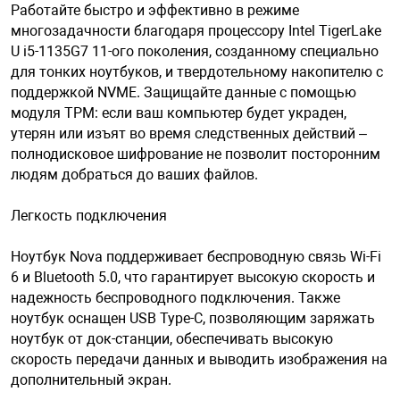
Работайте быстро и эффективно в режиме
многозадачности благодаря процессору Intel TigerLake
U i5-1135G7 11-ого поколения, созданному специально
арная безопасность
для тонких ноутбуков, и твердотельному накопителю с
поддержкой NVME. Защищайте данные с помощью
ищенное оборудование
модуля TPM: если ваш компьютер будет украден,
утерян или изъят во время следственных действий –
полнодисковое шифрование не позволит посторонним
питания
людям добраться до ваших файлов.
Легкость подключения
повещения
Ноутбук Nova поддерживает беспроводную связь Wi-Fi
6 и Bluetooth 5.0, что гарантирует высокую скорость и
надежность беспроводного подключения. Также
ноутбук оснащен USB Type-C, позволяющим заряжать
ноутбук от док-станции, обеспечивать высокую
скорость передачи данных и выводить изображения на
дополнительный экран.