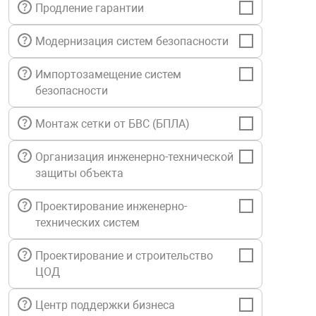
Продление гарантии
нтроля управления
Модернизация систем безопасности
Импортозамещение систем
ниторинга и аналитики
безопасности
ии объектов
сти
Монтаж сетки от БВС (БПЛА)
раны периметра
Организация инженерно-технической
защиты объекта
ектропитания
Проектирование инженерно-
технических систем
оборудование
Проектирование и строительство
ЦОД
 и экипировка
Центр поддержки бизнеса