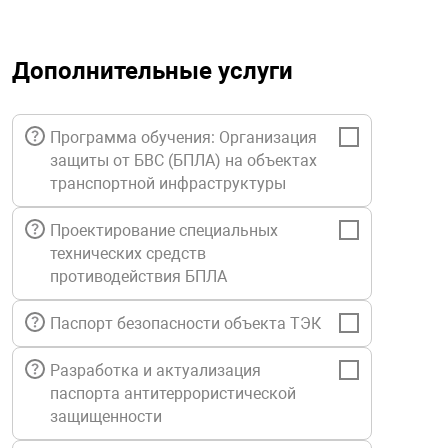
орудование
Прочее оборуд
Оборудования д
взрывозащищё
напряжением 2
Товарные весы
видеонаблюде
Турникеты
пожаротушени
Дополнительные услуги
истическое
Оповещатели с
Стабилизаторы
Торговые весы
ие
Пульты управл
Шлагбаумы
Оборудования д
взрывозащищё
пожаротушени
Программа обучения: Организация
Структурирова
Фасовочные ве
еское оборудование
Термокожухи
Шлюзовые каб
Оповещатели с
Система
защиты от БВС (БПЛА) на объектах
Огнетушители
взрывозащищё
транспортной инфраструктуры
иссионные
Термошкафы
Электронные 
Проектирование специальных
тры
Рукава пожарн
Посты взрыво
технических средств
противодействия БПЛА
овое оборудование
Сигнально-осв
Приборы приём
Паспорт безопасности объекта ТЭК
приборы
взрывозащищё
ическое оборудование
Разработка и актуализация
Средства защи
Системы видео
паспорта антитеррористической
дыхания
взрывозащище
защищенности