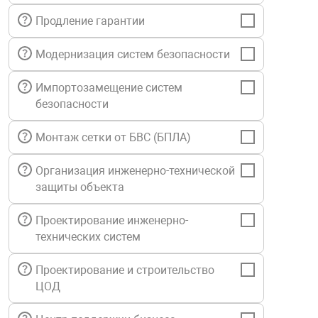
нтроля управления
Продление гарантии
Модернизация систем безопасности
ниторинга и аналитики
Импортозамещение систем
ии объектов
безопасности
сти
Монтаж сетки от БВС (БПЛА)
раны периметра
Организация инженерно-технической
защиты объекта
ектропитания
Проектирование инженерно-
технических систем
оборудование
Проектирование и строительство
 и экипировка
ЦОД