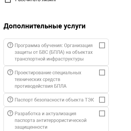
орудование
Прочее оборуд
Оборудования д
взрывозащищё
напряжением 2
Товарные весы
видеонаблюде
Турникеты
пожаротушени
истическое
Оповещатели с
Стабилизаторы
Дополнительные услуги
Торговые весы
ие
Пульты управл
Шлагбаумы
Оборудования д
взрывозащищё
пожаротушени
Структурирова
Программа обучения: Организация
Фасовочные ве
еское оборудование
Термокожухи
Шлюзовые каб
Оповещатели с
Система
защиты от БВС (БПЛА) на объектах
Огнетушители
взрывозащищё
транспортной инфраструктуры
иссионные
Термошкафы
Электронные 
тры
Рукава пожарн
Посты взрыво
Проектирование специальных
технических средств
противодействия БПЛА
овое оборудование
Сигнально-осв
Приборы приём
приборы
взрывозащищё
Паспорт безопасности объекта ТЭК
ическое оборудование
Средства защи
Системы видео
Разработка и актуализация
дыхания
взрывозащище
паспорта антитеррористической
защищенности