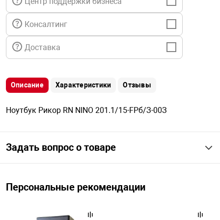
Центр поддержки бизнеса
я техника
Консалтинг
ые автомобили
Доставка
защиты информации
Описание
Характеристики
Отзывы
Ноутбук Рикор RN NINO 201.1/15-FРб/З-00З
нная техника
Задать вопрос о товаре
е средства охраны
Персональные рекомендации
ые ключи
жарные сигнализации