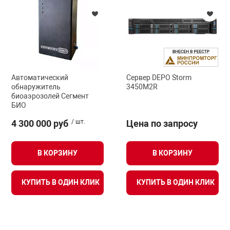
арная безопасность
ищенное оборудование
Автоматический
Сервер DEPO Storm
обнаружитель
3450M2R
питания
биоаэрозолей Сегмент
БИО
4 300 000 руб
/ шт.
Цена по запросу
повещения
В КОРЗИНУ
В КОРЗИНУ
КУПИТЬ В ОДИН КЛИК
КУПИТЬ В ОДИН КЛИК