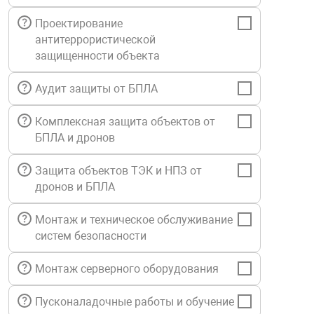
Средства инди
Табло взрыво
Проектирование
металлоконструкции
антитеррористической
защищенности объекта
Стволы пожар
Термошкафы в
вные решения
Аудит защиты от БПЛА
Узлы стыковоч
нная безопасность
Комплексная защита объектов от
БПЛА и дронов
Установки рас
Защита объектов ТЭК и НПЗ от
дронов и БПЛА
Шкафы пожарн
Монтаж и техническое обслуживание
Щиты пожарны
систем безопасности
ные установки
Монтаж серверного оборудования
ное оборудование
Пусконаладочные работы и обучение