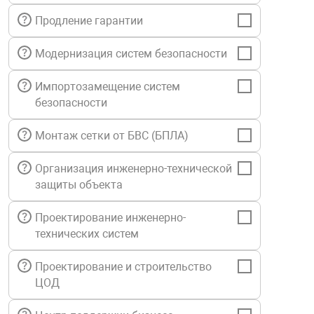
нтроля управления
Продление гарантии
Модернизация систем безопасности
ниторинга и аналитики
Импортозамещение систем
ии объектов
безопасности
сти
Монтаж сетки от БВС (БПЛА)
раны периметра
Организация инженерно-технической
защиты объекта
ектропитания
Проектирование инженерно-
технических систем
оборудование
Проектирование и строительство
 и экипировка
ЦОД