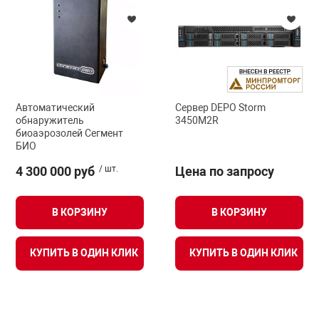
арная безопасность
ищенное оборудование
Автоматический
Сервер DEPO Storm
обнаружитель
3450M2R
питания
биоаэрозолей Сегмент
БИО
4 300 000 руб
/ шт.
Цена по запросу
повещения
В КОРЗИНУ
В КОРЗИНУ
КУПИТЬ В ОДИН КЛИК
КУПИТЬ В ОДИН КЛИК