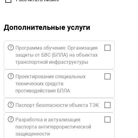
орудование
Прочее оборуд
Оборудования д
взрывозащищё
напряжением 2
Товарные весы
видеонаблюде
Турникеты
пожаротушени
истическое
Оповещатели с
Стабилизаторы
Дополнительные услуги
Торговые весы
ие
Пульты управл
Шлагбаумы
Оборудования д
взрывозащищё
пожаротушени
Структурирова
Программа обучения: Организация
Фасовочные ве
еское оборудование
Термокожухи
Шлюзовые каб
Оповещатели с
Система
защиты от БВС (БПЛА) на объектах
Огнетушители
взрывозащищё
транспортной инфраструктуры
иссионные
Термошкафы
Электронные 
тры
Рукава пожарн
Посты взрыво
Проектирование специальных
технических средств
противодействия БПЛА
овое оборудование
Сигнально-осв
Приборы приём
приборы
взрывозащищё
Паспорт безопасности объекта ТЭК
ическое оборудование
Средства защи
Системы видео
Разработка и актуализация
дыхания
взрывозащище
паспорта антитеррористической
защищенности