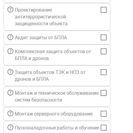
Средства инди
Табло взрыво
Проектирование
металлоконструкции
антитеррористической
защищенности объекта
Стволы пожар
Термошкафы в
вные решения
Аудит защиты от БПЛА
Узлы стыковоч
нная безопасность
Комплексная защита объектов от
БПЛА и дронов
Установки рас
Защита объектов ТЭК и НПЗ от
дронов и БПЛА
Шкафы пожарн
Монтаж и техническое обслуживание
Щиты пожарны
систем безопасности
ные установки
Монтаж серверного оборудования
ное оборудование
Пусконаладочные работы и обучение