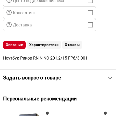
Центр поддержки бизнеса
я техника
Консалтинг
ые автомобили
Доставка
защиты информации
Описание
Характеристики
Отзывы
Ноутбук Рикор RN NINO 201.2/15-FРб/3-001
нная техника
Задать вопрос о товаре
е средства охраны
Персональные рекомендации
ые ключи
жарные сигнализации