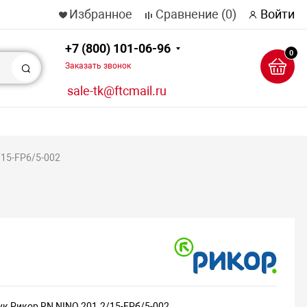
Избранное
Сравнение
(0)
Войти
+7 (800) 101-06-96
0
Заказать звонок
Поиск
sale-tk@ftcmail.ru
/15-FP6/5-002
ук Рикор RN NINO 201.2/15-FРб/5-002