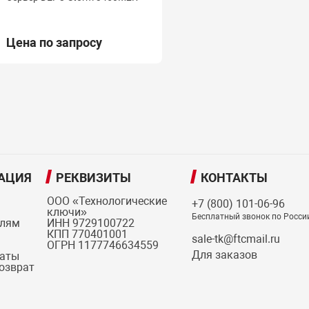
Цена по запросу
АЦИЯ
РЕКВИЗИТЫ
КОНТАКТЫ
ООО «Технологические
+7 (800) 101-06-96
ключи»
Бесплатный звонок по Росси
елям
ИНН 9729100722
КПП 770401001
sale-tk@ftcmail.ru
ОГРН 1177746634559
Для заказов
латы
возврат