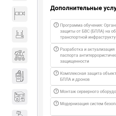
Дополнительные усл
Видеонаблюдение
Программа обучения: Орган
защиты от БВС (БПЛА) на о
Сетевое оборудование
транспортной инфраструкт
Разработка и актуализация
Антитеррористическое
паспорта антитеррористиче
оборудование
защищенности
Дозиметрическое
Комплексная защита объект
оборудование
БПЛА и дронов
Монтаж серверного оборуд
Атомно-эмиссионные
спектрометры
Модернизация систем безоп