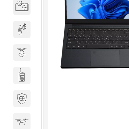
Система бронирования
переговорных
Досмотровое оборудование
Защита от БПЛА
Радиостанции
Кибербезопасность
БПА