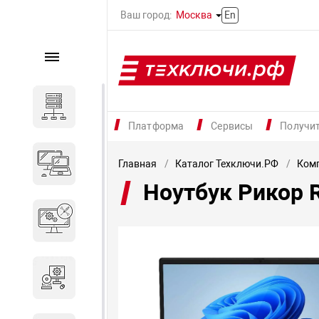
Ваш город:
Москва
En
Каталог
Серверное оборудование
Платформа
Сервисы
Получи
Компьютеры и ноутбуки
Главная
Каталог Техключи.РФ
Комп
Ноутбук Рикор 
Комплектующие для
вычислительного
оборудования
Программное обеспечение