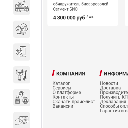
обнаружитель биоаэрозолей
Специальные автомобили
Сегмент БИО
4 300 000 руб
/ шт.
Средства защиты информации
Телефония
КОМПАНИЯ
ИНФОРМ
Тепловизионная техника
Каталог
Новости
Сервисы
Доставка
О платформе
Производит
Контакты
Получить КП
Технические средства охраны
Скачать прайс-лист
Декларация
Вакансии
Способы оп
Гарантия и 
Электронные ключи