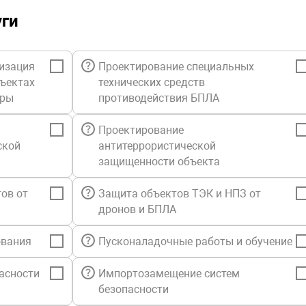
уги
изация
Проектирование специальных
бъектах
технических средств
уры
противодействия БПЛА
Проектирование
ской
антитеррористической
защищенности объекта
ов от
Защита объектов ТЭК и НПЗ от
дронов и БПЛА
ования
Пусконаладочные работы и обучение
асности
Импортозамещение систем
безопасности