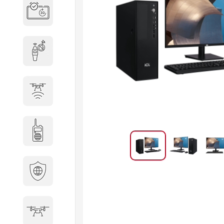
Система бронирования
переговорных
Досмотровое оборудование
Защита от БПЛА
Радиостанции
Кибербезопасность
БПА