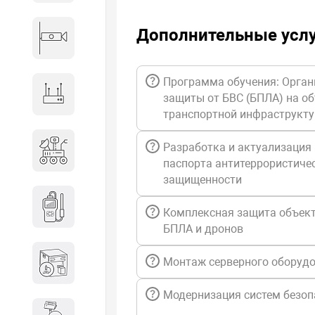
Дополнительные усл
Видеонаблюдение
Программа обучения: Орган
Сетевое оборудование
защиты от БВС (БПЛА) на о
транспортной инфраструкт
Антитеррористическое
Разработка и актуализация
оборудование
паспорта антитеррористиче
защищенности
Дозиметрическое
Комплексная защита объект
оборудование
БПЛА и дронов
Атомно-эмиссионные
Монтаж серверного оборуд
спектрометры
Модернизация систем безоп