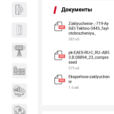
Документы
Кабины
Zaklyuchenie-_-719-Ay
SiEl-Tekhno-3445_fayl-
Локеры
otobrazheniya_
383 кб
Осветительные установки
pk-EAES-RU-C_RU.-AB5
3.B.08894_23_compre
ssed
979 кб
Промышленное оборудование
Ekspertnoe-zaklyuchen
ie
1.6 мб
Система контроля управления
доступом
Системы мониторинга и
аналитики эксплуатации