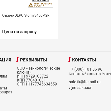
Сервер DEPO Storm 3450M2R
Цена по запросу
АЦИЯ
РЕКВИЗИТЫ
КОНТАКТЫ
ООО «Технологические
+7 (800) 101-06-96
ключи»
Бесплатный звонок по Росси
елям
ИНН 9729100722
КПП 770401001
sale-tk@ftcmail.ru
ОГРН 1177746634559
Для заказов
латы
возврат