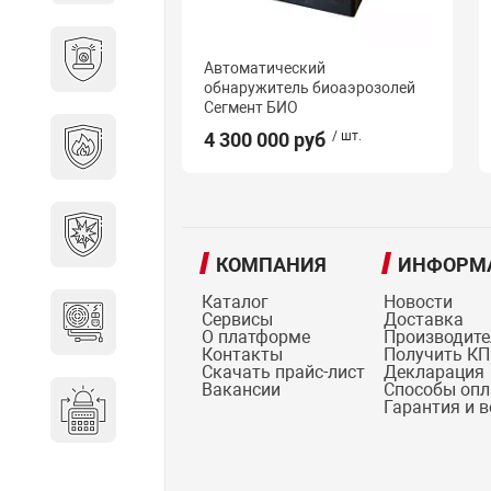
Охранно-пожарные
Автоматический
сигнализации
обнаружитель биоаэрозолей
Сегмент БИО
Противопожарная
4 300 000 руб
/ шт.
безопасность
Взрывозащищенное
оборудование
КОМПАНИЯ
ИНФОРМ
Каталог
Новости
Сервисы
Доставка
Источники питания
О платформе
Производит
Контакты
Получить КП
Скачать прайс-лист
Декларация
Вакансии
Способы оп
Гарантия и 
Системы оповещения