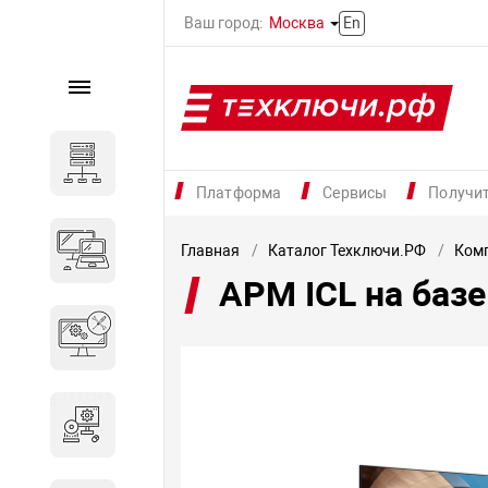
Ваш город:
Москва
En
Каталог
Серверное оборудование
Платформа
Сервисы
Получи
Компьютеры и ноутбуки
Главная
Каталог Техключи.РФ
Комп
АРМ ICL на базе
Комплектующие для
вычислительного
оборудования
Программное обеспечение