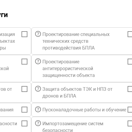
уги
изация
Проектирование специальных
бъектах
технических средств
уры
противодействия БПЛА
Проектирование
ской
антитеррористической
защищенности объекта
ов от
Защита объектов ТЭК и НПЗ от
дронов и БПЛА
ования
Пусконаладочные работы и обучение
асности
Импортозамещение систем
безопасности