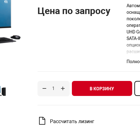
Автом
Цена по запросу
оснаще
поколе
опера
UHD G
SATA-I
опцион
расшир
Полно
В КОРЗИНУ
Рассчитать лизинг