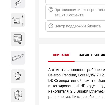
Весы и весовое оборудование
Организация инженерно-тех
защиты объекта
Гидроакустическое
оборудование
Центр поддержки бизнеса
Домофоны
Защитные
ОПИСАНИЕ
ХАРАКТЕРИСТИ
металлоконструкции
Автоматизированное рабочее ме
Celeron, Pentium, Core i3/i5/i7 
Интерактивные решения
DDR5 оперативной памяти. Вклю
интегрированный HD-кодек, подд
накопителя, 2.5 Gigabit Etherne
Информационная
расширения. Питание обеспечива
безопасность