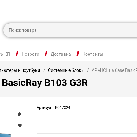
ть КП
Новости
Доставка
Контакты
ьютеры и ноутбуки
Системные блоки
АРМ ICL на базе Basi
 BasicRay B103 G3R
Артикул: ТК017324