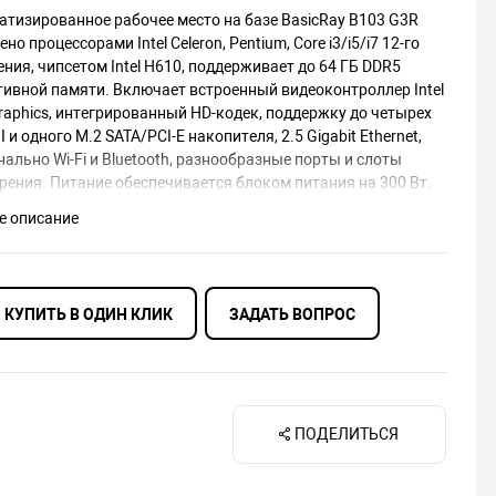
атизированное рабочее место на базе BasicRay B103 G3R
но процессорами Intel Celeron, Pentium, Core i3/i5/i7 12-го
ния, чипсетом Intel H610, поддерживает до 64 ГБ DDR5
тивной памяти. Включает встроенный видеоконтроллер Intel
raphics, интегрированный HD-кодек, поддержку до четырех
II и одного M.2 SATA/PCI-E накопителя, 2.5 Gigabit Ethernet,
ально Wi-Fi и Bluetooth, разнообразные порты и слоты
ения. Питание обеспечивается блоком питания на 300 Вт​.
е описание
КУПИТЬ В ОДИН КЛИК
ЗАДАТЬ ВОПРОС
ПОДЕЛИТЬСЯ