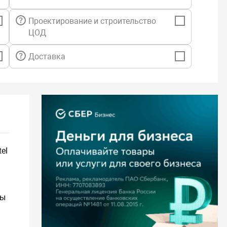
Проектирование и строительство
ЦОД
Доставка
el
ты