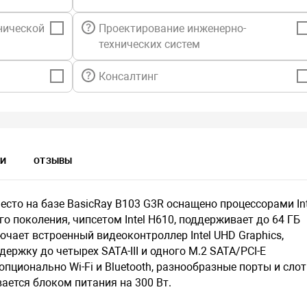
нической
Проектирование инженерно-
технических систем
Консалтинг
КИ
ОТЗЫВЫ
сто на базе BasicRay B103 G3R оснащено процессорами Int
12-го поколения, чипсетом Intel H610, поддерживает до 64 ГБ
чает встроенный видеоконтроллер Intel UHD Graphics,
ержку до четырех SATA-III и одного M.2 SATA/PCI-E
t, опционально Wi-Fi и Bluetooth, разнообразные порты и сло
ется блоком питания на 300 Вт​.