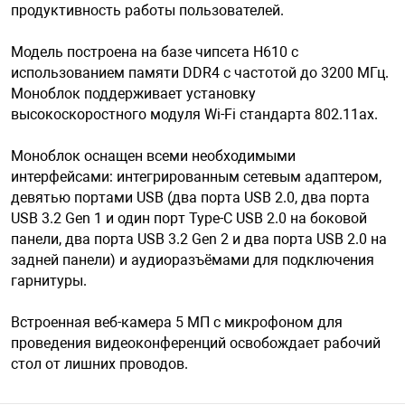
продуктивность работы пользователей.
Модель построена на базе чипсета H610 с
арная безопасность
использованием памяти DDR4 с частотой до 3200 МГц.
Моноблок поддерживает установку
ищенное оборудование
высокоскоростного модуля Wi-Fi стандарта 802.11ax.
Моноблок оснащен всеми необходимыми
питания
интерфейсами: интегрированным сетевым адаптером,
девятью портами USB (два порта USB 2.0, два порта
USB 3.2 Gen 1 и один порт Type-C USB 2.0 на боковой
повещения
панели, два порта USB 3.2 Gen 2 и два порта USB 2.0 на
задней панели) и аудиоразъёмами для подключения
гарнитуры.
Встроенная веб-камера 5 МП с микрофоном для
проведения видеоконференций освобождает рабочий
стол от лишних проводов.