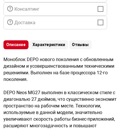
я техника
Консалтинг
ые автомобили
Доставка
защиты информации
Описание
Характеристики
Отзывы
Моноблок DEPO нового поколения с обновленным
дизайном и усовершенствованными техническими
решениями. Выполнен на базе процессора 12-го
нная техника
поколения.
DEPO Neos MG27 выполнен в классическом стиле с
е средства охраны
диагональю 27 дюймов, что существенно экономит
пространство на рабочем месте. Технологии,
ые ключи
используемые в данной модели, значительно
увеличивают скорость работы бизнес-приложений,
расширяют многозадачность и повышают
жарные сигнализации