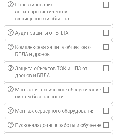
Проектирование
Средства инди
Табло взрыво
антитеррористической
металлоконструкции
защищенности объекта
Стволы пожар
Термошкафы в
вные решения
Аудит защиты от БПЛА
Узлы стыковоч
Комплексная защита объектов от
нная безопасность
БПЛА и дронов
Установки рас
Защита объектов ТЭК и НПЗ от
дронов и БПЛА
Шкафы пожарн
Монтаж и техническое обслуживание
систем безопасности
Щиты пожарны
ные установки
Монтаж серверного оборудования
ное оборудование
Пусконаладочные работы и обучение