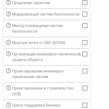
Продление гарантии
нтроля управления
Модернизация систем безопасности
Импортозамещение систем
ниторинга и аналитики
безопасности
ии объектов
сти
Монтаж сетки от БВС (БПЛА)
раны периметра
Организация инженерно-технической
защиты объекта
ектропитания
Проектирование инженерно-
технических систем
оборудование
Проектирование и строительство
ЦОД
 и экипировка
Центр поддержки бизнеса