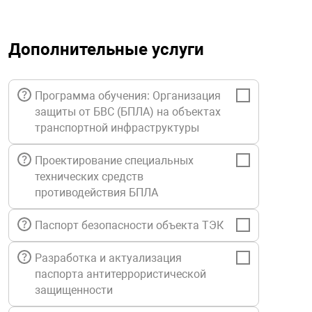
орудование
Прочее оборуд
Оборудования д
взрывозащищё
напряжением 2
Товарные весы
видеонаблюде
Турникеты
пожаротушени
Дополнительные услуги
истическое
Оповещатели с
Стабилизаторы
Торговые весы
ие
Пульты управл
Шлагбаумы
Оборудования д
взрывозащищё
пожаротушени
Программа обучения: Организация
Структурирова
Фасовочные ве
еское оборудование
Термокожухи
Шлюзовые каб
Оповещатели с
Система
защиты от БВС (БПЛА) на объектах
Огнетушители
взрывозащищё
транспортной инфраструктуры
иссионные
Термошкафы
Электронные 
Проектирование специальных
тры
Рукава пожарн
Посты взрыво
технических средств
противодействия БПЛА
овое оборудование
Сигнально-осв
Приборы приём
Паспорт безопасности объекта ТЭК
приборы
взрывозащищё
ическое оборудование
Разработка и актуализация
Средства защи
Системы видео
паспорта антитеррористической
дыхания
взрывозащище
защищенности