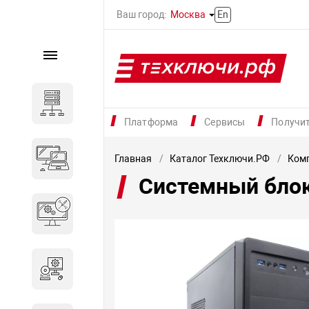
Ваш город:
Москва
En
Каталог
Серверное оборудование
Платформа
Сервисы
Получи
Компьютеры и ноутбуки
Главная
Каталог Техключи.РФ
Комп
Системный блок
Комплектующие для
вычислительного
оборудования
Программное обеспечение