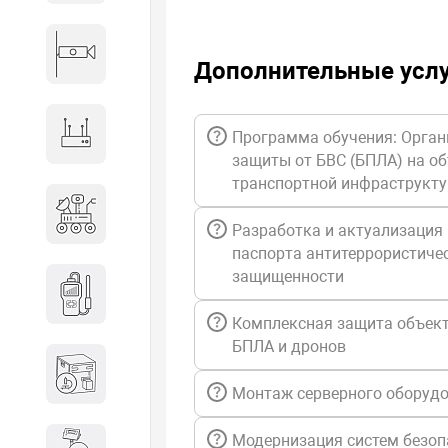
Видеонаблюдение
Дополнительные усл
Сетевое оборудование
Программа обучения: Орган
защиты от БВС (БПЛА) на о
транспортной инфраструкт
Антитеррористическое
оборудование
Разработка и актуализация
паспорта антитеррористиче
защищенности
Дозиметрическое
оборудование
Комплексная защита объект
БПЛА и дронов
Атомно-эмиссионные
спектрометры
Монтаж серверного оборуд
Модернизация систем безоп