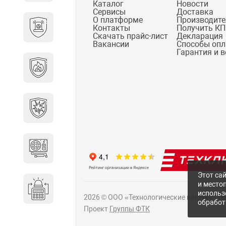
Каталог
Новости
Сервисы
Доставка
О платформе
Производит
Охранно-пожарные
Контакты
Получить КП
сигнализации
Скачать прайс-лист
Декларация
Вакансии
Способы оп
Гарантия и 
Противопожарная
безопасность
Взрывозащищенное
оборудование
Источники питания
Этот сай
и место
Системы оповещения
использ
2026 © ООО «Технологические ключи» - Т
обработ
Проект
Группы ФТК