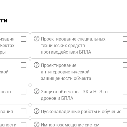
уги
изация
Проектирование специальных
бъектах
технических средств
уры
противодействия БПЛА
Проектирование
ской
антитеррористической
защищенности объекта
ов от
Защита объектов ТЭК и НПЗ от
дронов и БПЛА
ования
Пусконаладочные работы и обучение
асности
Импортозамещение систем