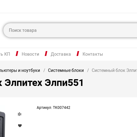
ть КП
Новости
Доставка
Контакты
ьютеры и ноутбуки
Системные блоки
Системный блок Элпи
 Элпитех Элпи551
Артикул: ТК007442