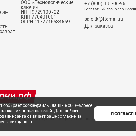
ООО «Технологические
+7 (800) 101-06-96
ключи»
Бесплатный звонок по Росси
елям
ИНН 9729100722
КПП 770401001
sale-tk@ftcmail.ru
ОГРН 1177746634559
Для заказов
латы
возврат
т собирает cookie-файлы, данные об IP-адресе
положении пользователей. Дальнейшее
Я СОГЛАСЕ
ование сайта означает ваше согласие на
ехключи.рф - первая отраслевая цифровая платформа российских с
ку таких данных.