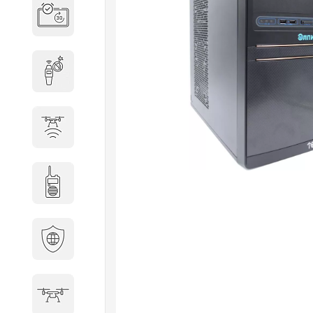
Система бронирования
переговорных
Досмотровое оборудование
Защита от БПЛА
Радиостанции
Кибербезопасность
БПА