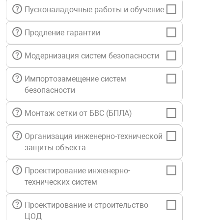
Пусконаладочные работы и обучение
нтроля управления
Продление гарантии
ниторинга и аналитики
Модернизация систем безопасности
ии объектов
сти
Импортозамещение систем
безопасности
раны периметра
Монтаж сетки от БВС (БПЛА)
ектропитания
Организация инженерно-технической
защиты объекта
оборудование
Проектирование инженерно-
технических систем
 и экипировка
Проектирование и строительство
ЦОД