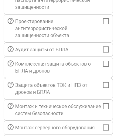
паспорта антитеррористической
Средства инди
Табло взрыво
защищенности
металлоконструкции
Проектирование
Стволы пожар
Термошкафы в
антитеррористической
вные решения
защищенности объекта
Узлы стыковоч
нная безопасность
Аудит защиты от БПЛА
Установки рас
Комплексная защита объектов от
БПЛА и дронов
Шкафы пожарн
Защита объектов ТЭК и НПЗ от
дронов и БПЛА
Щиты пожарны
ные установки
Монтаж и техническое обслуживание
систем безопасности
ное оборудование
Монтаж серверного оборудования