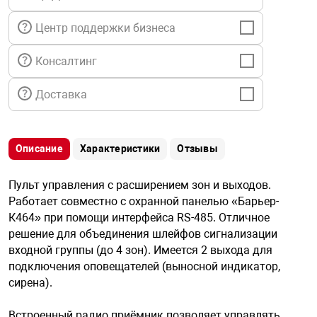
я техника
Центр поддержки бизнеса
ые автомобили
Консалтинг
Доставка
защиты информации
Описание
Характеристики
Отзывы
нная техника
Пульт управления с расширением зон и выходов.
Работает совместно с охранной панелью «Барьер-
К464» при помощи интерфейса RS-485. Отличное
е средства охраны
решение для объединения шлейфов сигнализации
входной группы (до 4 зон). Имеется 2 выхода для
подключения оповещателей (выносной индикатор,
ые ключи
сирена).
Встроенный радио приёмник позволяет управлять
жарные сигнализации