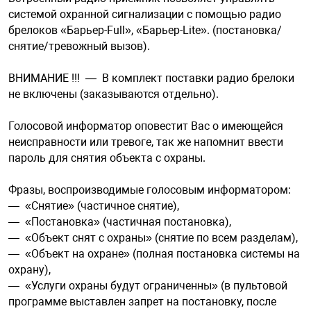
системой охранной сигнализации с помощью радио
брелоков «Барьер-Full», «Барьер-Lite». (постановка/
арная безопасность
снятие/тревожный вызов).
ВНИМАНИЕ !!! — В комплект поставки радио брелоки
ищенное оборудование
не включены (заказываются отдельно).
Голосовой информатор оповестит Вас о имеющейся
питания
неисправности или тревоге, так же напомнит ввести
пароль для снятия объекта с охраны.
повещения
Фразы, воспроизводимые голосовым информатором:
— «Снятие» (частичное снятие),
— «Постановка» (частичная постановка),
— «Объект снят с охраны» (снятие по всем разделам),
— «Объект на охране» (полная постановка системы на
охрану),
— «Услуги охраны будут ограниченны» (в пультовой
программе выставлен запрет на постановку, после