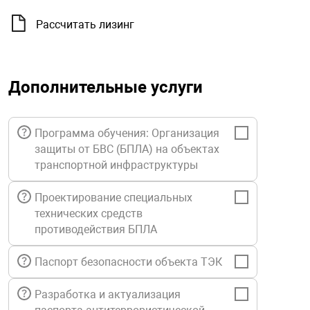
орудование
Прочее оборуд
Оборудования д
взрывозащищё
напряжением 2
Товарные весы
видеонаблюде
Турникеты
пожаротушени
Рассчитать лизинг
истическое
Оповещатели с
Стабилизаторы
Торговые весы
ие
Пульты управл
Шлагбаумы
Оборудования д
взрывозащищё
пожаротушени
Дополнительные услуги
Структурирова
Фасовочные ве
еское оборудование
Термокожухи
Шлюзовые каб
Оповещатели с
Система
Огнетушители
взрывозащищё
Программа обучения: Организация
защиты от БВС (БПЛА) на объектах
иссионные
Термошкафы
Электронные 
транспортной инфраструктуры
тры
Рукава пожарн
Посты взрыво
Проектирование специальных
овое оборудование
Сигнально-осв
Приборы приём
технических средств
приборы
взрывозащищё
противодействия БПЛА
ическое оборудование
Паспорт безопасности объекта ТЭК
Средства защи
Системы видео
дыхания
взрывозащище
Разработка и актуализация