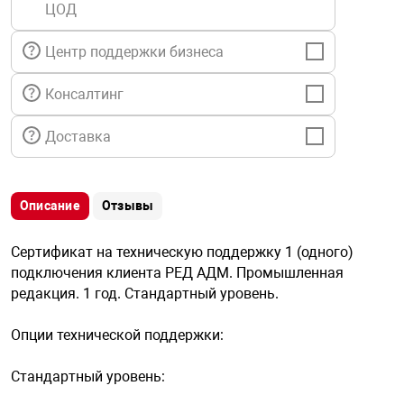
ЦОД
я техника
Центр поддержки бизнеса
ые автомобили
Консалтинг
защиты информации
Доставка
Описание
Отзывы
нная техника
Сертификат на техническую поддержку 1 (одного)
подключения клиента РЕД АДМ. Промышленная
е средства охраны
редакция. 1 год. Стандартный уровень.
Опции технической поддержки:
ые ключи
Стандартный уровень:
жарные сигнализации