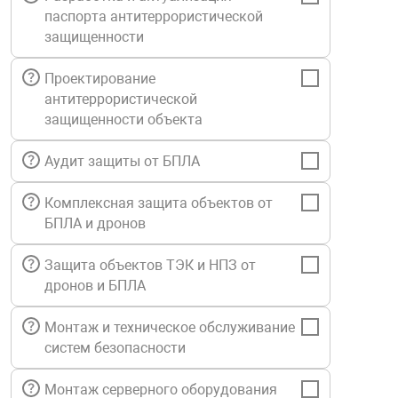
паспорта антитеррористической
Средства инди
Табло взрыво
металлоконструкции
защищенности
Стволы пожар
Термошкафы в
Проектирование
вные решения
антитеррористической
защищенности объекта
Узлы стыковоч
нная безопасность
Аудит защиты от БПЛА
Установки рас
Комплексная защита объектов от
БПЛА и дронов
Шкафы пожарн
Защита объектов ТЭК и НПЗ от
дронов и БПЛА
Щиты пожарны
ные установки
Монтаж и техническое обслуживание
систем безопасности
ное оборудование
Монтаж серверного оборудования