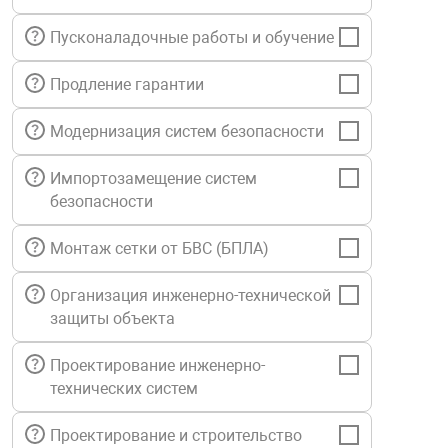
нтроля управления
Пусконаладочные работы и обучение
Продление гарантии
ниторинга и аналитики
ии объектов
Модернизация систем безопасности
сти
Импортозамещение систем
безопасности
раны периметра
Монтаж сетки от БВС (БПЛА)
ектропитания
Организация инженерно-технической
защиты объекта
оборудование
Проектирование инженерно-
технических систем
 и экипировка
Проектирование и строительство