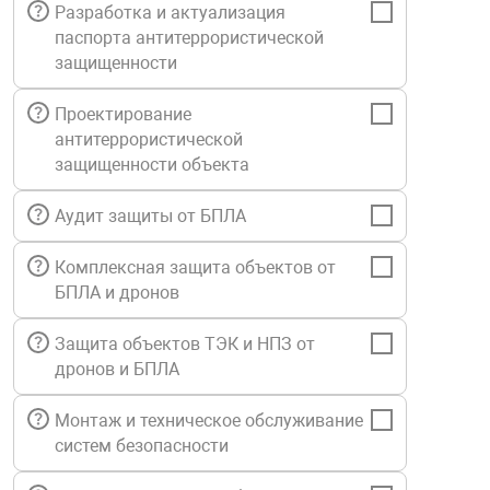
Разработка и актуализация
Средства инди
Табло взрыво
паспорта антитеррористической
металлоконструкции
защищенности
Стволы пожар
Термошкафы в
вные решения
Проектирование
антитеррористической
Узлы стыковоч
защищенности объекта
нная безопасность
Аудит защиты от БПЛА
Установки рас
Комплексная защита объектов от
БПЛА и дронов
Шкафы пожарн
Защита объектов ТЭК и НПЗ от
Щиты пожарны
дронов и БПЛА
ные установки
Монтаж и техническое обслуживание
систем безопасности
ное оборудование