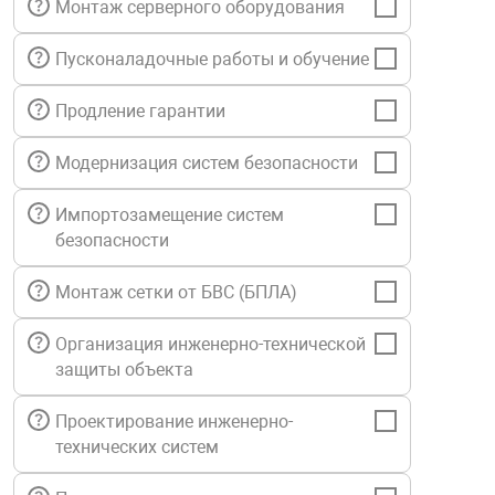
Монтаж серверного оборудования
нтроля управления
Пусконаладочные работы и обучение
Продление гарантии
ниторинга и аналитики
ии объектов
Модернизация систем безопасности
сти
Импортозамещение систем
раны периметра
безопасности
Монтаж сетки от БВС (БПЛА)
ектропитания
Организация инженерно-технической
защиты объекта
оборудование
Проектирование инженерно-
 и экипировка
технических систем