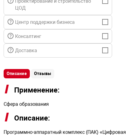
Проектирование и строительство
я техника
ЦОД
Центр поддержки бизнеса
ые автомобили
Консалтинг
защиты информации
Доставка
Описание
Отзывы
нная техника
Применение:
е средства охраны
Сфера образования
ые ключи
Описание:
Программно-аппаратный комплекс (ПАК) «Цифровая
жарные сигнализации