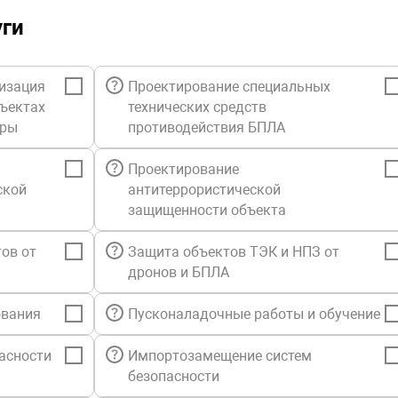
уги
изация
Проектирование специальных
бъектах
технических средств
уры
противодействия БПЛА
Проектирование
ской
антитеррористической
защищенности объекта
ов от
Защита объектов ТЭК и НПЗ от
дронов и БПЛА
ования
Пусконаладочные работы и обучение
асности
Импортозамещение систем
безопасности