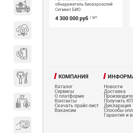
обнаружитель биоаэрозолей
Специальные автомобили
Сегмент БИО
4 300 000 руб
/ шт.
Средства защиты информации
Телефония
КОМПАНИЯ
ИНФОРМ
Тепловизионная техника
Каталог
Новости
Сервисы
Доставка
О платформе
Производит
Контакты
Получить КП
Технические средства охраны
Скачать прайс-лист
Декларация
Вакансии
Способы оп
Гарантия и 
Электронные ключи