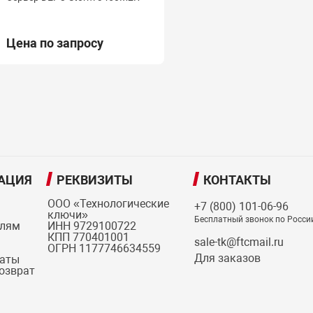
Цена по запросу
АЦИЯ
РЕКВИЗИТЫ
КОНТАКТЫ
ООО «Технологические
+7 (800) 101-06-96
ключи»
Бесплатный звонок по Росси
елям
ИНН 9729100722
КПП 770401001
sale-tk@ftcmail.ru
ОГРН 1177746634559
Для заказов
латы
возврат