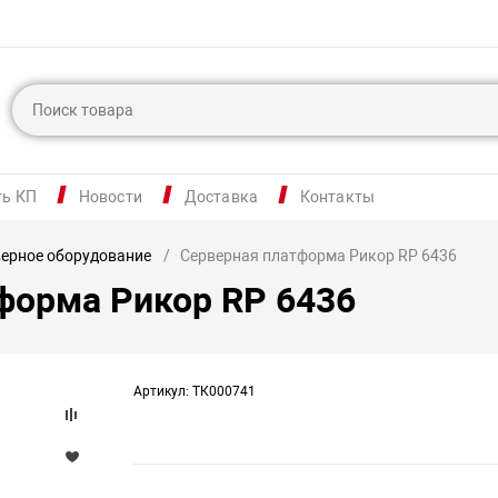
ть КП
Новости
Доставка
Контакты
ерное оборудование
Серверная платформа Рикор RP 6436
форма Рикор RP 6436
Артикул: ТК000741