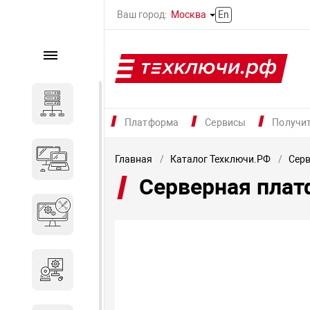
Ваш город:
Москва
En
Каталог
Серверное оборудование
Платформа
Сервисы
Получи
Компьютеры и ноутбуки
Главная
Каталог Техключи.РФ
Серв
Серверная плат
Комплектующие для
вычислительного
оборудования
Программное обеспечение