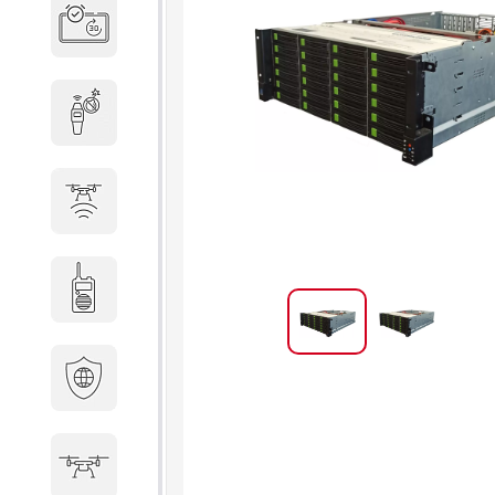
Система бронирования
переговорных
Досмотровое оборудование
Защита от БПЛА
Радиостанции
Кибербезопасность
БПА