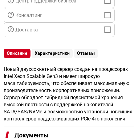
Центр поддержки бизнеса
я техника
Консалтинг
ые автомобили
Доставка
защиты информации
Описание
Характеристики
Отзывы
Новый двухсоккетный сервер создан на процессорах
Intel Xeon Scalable Gen3 и имеет широкую
нная техника
масштабируемость, что обеспечивает максимальную
производительность корпоративных приложений.
Сервер обладает гибридной подсистемой хранения
е средства охраны
высокой плотности с поддержкой накопителей
SATA/SAS/NVMe и возможностью установки новейших
ые ключи
контроллеров поддерживающих PCIe 4го поколения.
Документы
жарные сигнализации