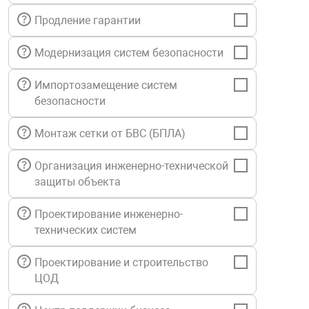
нтроля управления
Продление гарантии
Модернизация систем безопасности
ниторинга и аналитики
Импортозамещение систем
ии объектов
безопасности
сти
Монтаж сетки от БВС (БПЛА)
раны периметра
Организация инженерно-технической
защиты объекта
ектропитания
Проектирование инженерно-
технических систем
оборудование
Проектирование и строительство
 и экипировка
ЦОД