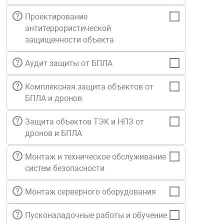
Средства инди
Табло взрыво
Проектирование
металлоконструкции
антитеррористической
защищенности объекта
Стволы пожар
Термошкафы в
вные решения
Аудит защиты от БПЛА
Узлы стыковоч
нная безопасность
Комплексная защита объектов от
БПЛА и дронов
Установки рас
Защита объектов ТЭК и НПЗ от
дронов и БПЛА
Шкафы пожарн
Монтаж и техническое обслуживание
Щиты пожарны
систем безопасности
ные установки
Монтаж серверного оборудования
ное оборудование
Пусконаладочные работы и обучение