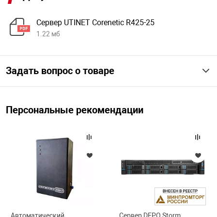
Сервер UTINET Corenetic R425-25
арная безопасность
1.22 мб
ищенное оборудование
Задать вопрос о товаре
питания
Персональные рекомендации
повещения
Автоматический
Сервер DEPO Storm