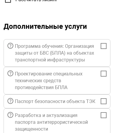
орудование
Прочее оборуд
Оборудования д
взрывозащищё
напряжением 2
Товарные весы
видеонаблюде
Турникеты
пожаротушени
истическое
Оповещатели с
Стабилизаторы
Дополнительные услуги
Торговые весы
ие
Пульты управл
Шлагбаумы
Оборудования д
взрывозащищё
пожаротушени
Структурирова
Программа обучения: Организация
Фасовочные ве
еское оборудование
Термокожухи
Шлюзовые каб
Оповещатели с
Система
защиты от БВС (БПЛА) на объектах
Огнетушители
взрывозащищё
транспортной инфраструктуры
иссионные
Термошкафы
Электронные 
тры
Рукава пожарн
Посты взрыво
Проектирование специальных
технических средств
противодействия БПЛА
овое оборудование
Сигнально-осв
Приборы приём
приборы
взрывозащищё
Паспорт безопасности объекта ТЭК
ическое оборудование
Средства защи
Системы видео
Разработка и актуализация
дыхания
взрывозащище
паспорта антитеррористической
защищенности