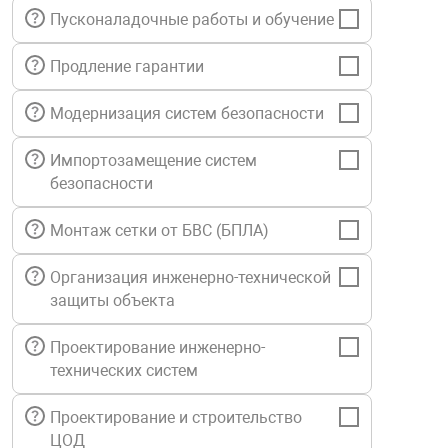
Пусконаладочные работы и обучение
нтроля управления
Продление гарантии
ниторинга и аналитики
Модернизация систем безопасности
ии объектов
сти
Импортозамещение систем
безопасности
раны периметра
Монтаж сетки от БВС (БПЛА)
ектропитания
Организация инженерно-технической
защиты объекта
оборудование
Проектирование инженерно-
технических систем
 и экипировка
Проектирование и строительство
ЦОД