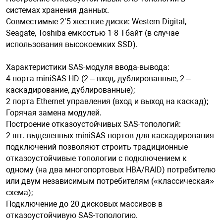
системах хранения данных.
Совместимые 2’5 жесткие диски: Western Digital,
арная безопасность
Seagate, Toshiba емкостью 1-8 Тбайт (в случае
использования высокоемких SSD).
ищенное оборудование
Характеристики SAS-модуля ввода-вывода:
4 порта miniSAS HD (2 – вход, дублированные, 2 –
каскадирование, дублированные);
питания
2 порта Ethernet управления (вход и выход на каскад);
Горячая замена модулей.
повещения
Построение отказоустойчивых SAS-топологий:
2 шт. выделенных miniSAS портов для каскадирования
подключений позволяют строить традиционные
отказоустойчивые топологии с подключением к
одному (на два многопортовых HBA/RAID) потребителю
или двум независимым потребителям («классическая»
схема);
Подключение до 20 дисковых массивов в
отказоустойчивую SAS-топологию.