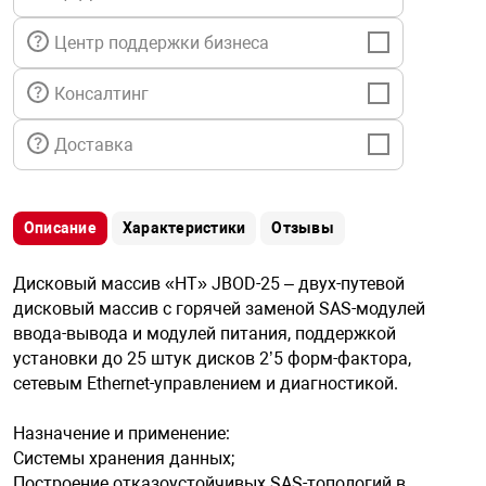
я техника
Центр поддержки бизнеса
ые автомобили
Консалтинг
Доставка
защиты информации
Описание
Характеристики
Отзывы
нная техника
Дисковый массив «НТ» JBOD-25 – двух-путевой
дисковый массив с горячей заменой SAS-модулей
ввода-вывода и модулей питания, поддержкой
е средства охраны
установки до 25 штук дисков 2’5 форм-фактора,
сетевым Ethernet-управлением и диагностикой.
ые ключи
Назначение и применение:
Системы хранения данных;
Построение отказоустойчивых SAS-топологий в
жарные сигнализации