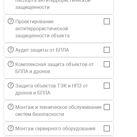
паспорта антитеррористической
Средства инди
Табло взрыво
защищенности
металлоконструкции
Проектирование
Стволы пожар
Термошкафы в
антитеррористической
вные решения
защищенности объекта
Узлы стыковоч
нная безопасность
Аудит защиты от БПЛА
Установки рас
Комплексная защита объектов от
БПЛА и дронов
Шкафы пожарн
Защита объектов ТЭК и НПЗ от
дронов и БПЛА
Щиты пожарны
ные установки
Монтаж и техническое обслуживание
систем безопасности
ное оборудование
Монтаж серверного оборудования