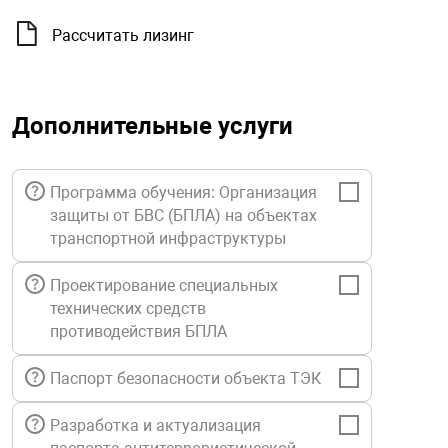
орудование
Прочее оборуд
Оборудования д
взрывозащищё
напряжением 2
Товарные весы
видеонаблюде
Турникеты
пожаротушени
Рассчитать лизинг
истическое
Оповещатели с
Стабилизаторы
Торговые весы
ие
Пульты управл
Шлагбаумы
Оборудования д
взрывозащищё
пожаротушени
Дополнительные услуги
Структурирова
Фасовочные ве
еское оборудование
Термокожухи
Шлюзовые каб
Оповещатели с
Система
Огнетушители
взрывозащищё
Программа обучения: Организация
защиты от БВС (БПЛА) на объектах
иссионные
Термошкафы
Электронные 
транспортной инфраструктуры
тры
Рукава пожарн
Посты взрыво
Проектирование специальных
овое оборудование
Сигнально-осв
Приборы приём
технических средств
приборы
взрывозащищё
противодействия БПЛА
ическое оборудование
Паспорт безопасности объекта ТЭК
Средства защи
Системы видео
дыхания
взрывозащище
Разработка и актуализация