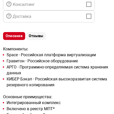
я техника
Консалтинг
Доставка
ые автомобили
защиты информации
Описание
Отзывы
Компоненты:
Space - Российская платформа виртуализации
Гравитон - Российское оборудование
нная техника
АРГО - Программно-определяемая система хранения
данных
КИБЕР Бэкап - Российская высокоразвитая система
е средства охраны
резервного копирования
Основные преимущества:
ые ключи
Интегрированный комплекс
Включено в реестр МПТ*
жарные сигнализации