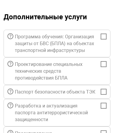
орудование
Прочее оборуд
Оборудования д
взрывозащищё
напряжением 2
Товарные весы
видеонаблюде
Турникеты
пожаротушени
Дополнительные услуги
истическое
Оповещатели с
Стабилизаторы
Торговые весы
ие
Пульты управл
Шлагбаумы
Оборудования д
взрывозащищё
пожаротушени
Программа обучения: Организация
Структурирова
защиты от БВС (БПЛА) на объектах
Фасовочные ве
еское оборудование
Термокожухи
Шлюзовые каб
Оповещатели с
Система
транспортной инфраструктуры
Огнетушители
взрывозащищё
Проектирование специальных
иссионные
Термошкафы
Электронные 
тры
технических средств
Рукава пожарн
Посты взрыво
противодействия БПЛА
овое оборудование
Сигнально-осв
Приборы приём
Паспорт безопасности объекта ТЭК
приборы
взрывозащищё
Разработка и актуализация
ическое оборудование
паспорта антитеррористической
Средства защи
Системы видео
защищенности
дыхания
взрывозащище