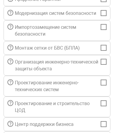
нтроля управления
Модернизация систем безопасности
Импортозамещение систем
ниторинга и аналитики
безопасности
ии объектов
сти
Монтаж сетки от БВС (БПЛА)
Организация инженерно-технической
раны периметра
защиты объекта
ектропитания
Проектирование инженерно-
технических систем
оборудование
Проектирование и строительство
ЦОД
 и экипировка
Центр поддержки бизнеса