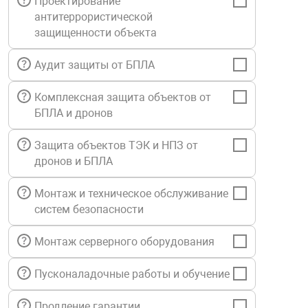
Проектирование
Средства инди
Табло взрыво
антитеррористической
металлоконструкции
защищенности объекта
Стволы пожар
Термошкафы в
Аудит защиты от БПЛА
вные решения
Комплексная защита объектов от
Узлы стыковоч
нная безопасность
БПЛА и дронов
Установки рас
Защита объектов ТЭК и НПЗ от
дронов и БПЛА
Шкафы пожарн
Монтаж и техническое обслуживание
систем безопасности
Щиты пожарны
ные установки
Монтаж серверного оборудования
Пусконаладочные работы и обучение
ное оборудование
Продление гарантии