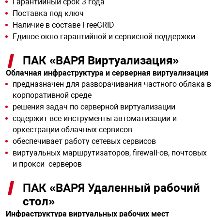
Гарантийный срок 3 года
Поставка под ключ
Наличие в составе FreeGRID
арная безопасность
Единое окно гарантийной и сервисной поддержки
ПАК «ВАРЯ Виртуализация»
ищенное оборудование
Облачная инфраструктура и серверная виртуализация
предназначен для разворачивания частного облака в
питания
корпоративной среде
решения задач по серверной виртуализации
содержит все инструменты автоматизации и
повещения
оркестрации облачных сервисов
обеспечивает работу сетевых сервисов
виртуальных маршрутизаторов, firewall-ов, почтовых
и прокси- серверов
ПАК «ВАРЯ Удаленный рабочий
стол»
Инфраструктура виртуальных рабочих мест