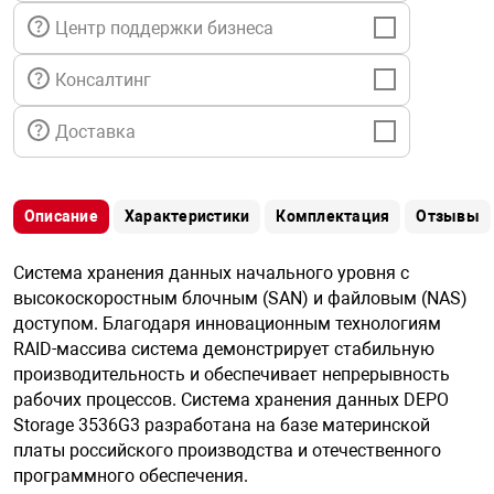
я техника
Центр поддержки бизнеса
Консалтинг
ые автомобили
Доставка
защиты информации
Описание
Характеристики
Комплектация
Отзывы
Система хранения данных начального уровня с
нная техника
высокоскоростным блочным (SAN) и файловым (NAS)
доступом. Благодаря инновационным технологиям
RAID-массива система демонстрирует стабильную
е средства охраны
производительность и обеспечивает непрерывность
рабочих процессов. Система хранения данных DEPO
ые ключи
Storage 3536G3 разработана на базе материнской
платы российского производства и отечественного
программного обеспечения.
жарные сигнализации