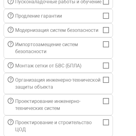
Пусконаладочные работы и обучение
нтроля управления
Продление гарантии
Модернизация систем безопасности
ниторинга и аналитики
ии объектов
Импортозамещение систем
сти
безопасности
раны периметра
Монтаж сетки от БВС (БПЛА)
Организация инженерно-технической
ектропитания
защиты объекта
Проектирование инженерно-
оборудование
технических систем
 и экипировка
Проектирование и строительство
ЦОД