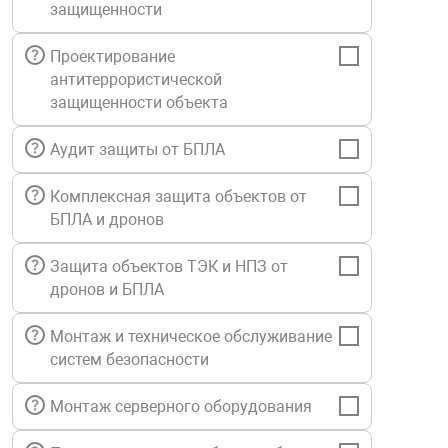
защищенности
Средства инди
Табло взрыво
металлоконструкции
Проектирование
антитеррористической
Стволы пожар
Термошкафы в
вные решения
защищенности объекта
Узлы стыковоч
Аудит защиты от БПЛА
нная безопасность
Комплексная защита объектов от
Установки рас
БПЛА и дронов
Защита объектов ТЭК и НПЗ от
Шкафы пожарн
дронов и БПЛА
Щиты пожарны
Монтаж и техническое обслуживание
ные установки
систем безопасности
Монтаж серверного оборудования
ное оборудование