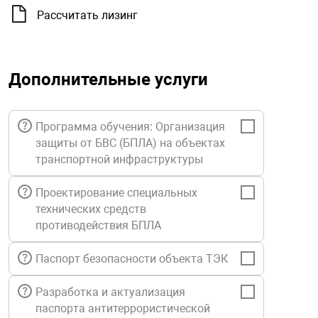
орудование
Прочее оборуд
Оборудования д
взрывозащищё
напряжением 2
Рассчитать лизинг
Товарные весы
видеонаблюде
Турникеты
пожаротушени
истическое
Оповещатели с
Стабилизаторы
Торговые весы
ие
Пульты управл
Шлагбаумы
Оборудования д
взрывозащищё
Дополнительные услуги
пожаротушени
Структурирова
Фасовочные ве
еское оборудование
Термокожухи
Шлюзовые каб
Оповещатели с
Система
Программа обучения: Организация
Огнетушители
взрывозащищё
защиты от БВС (БПЛА) на объектах
иссионные
Термошкафы
Электронные 
транспортной инфраструктуры
тры
Рукава пожарн
Посты взрыво
Проектирование специальных
технических средств
овое оборудование
Сигнально-осв
Приборы приём
противодействия БПЛА
приборы
взрывозащищё
ическое оборудование
Паспорт безопасности объекта ТЭК
Средства защи
Системы видео
дыхания
взрывозащище
Разработка и актуализация
паспорта антитеррористической