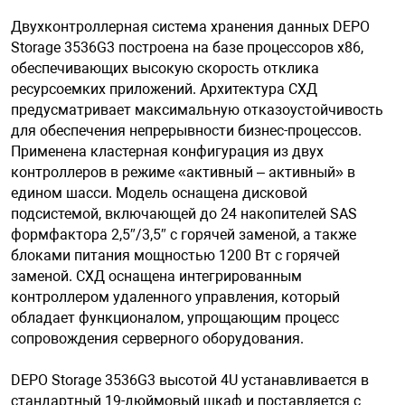
Двухконтроллерная система хранения данных DEPO
Storage 3536G3 построена на базе процессоров х86,
арная безопасность
обеспечивающих высокую скорость отклика
ресурсоемких приложений. Архитектура СХД
предусматривает максимальную отказоустойчивость
ищенное оборудование
для обеспечения непрерывности бизнес-процессов.
Применена кластерная конфигурация из двух
питания
контроллеров в режиме «активный – активный» в
едином шасси. Модель оснащена дисковой
подсистемой, включающей до 24 накопителей SAS
повещения
формфактора 2,5″/3,5″ с горячей заменой, а также
блоками питания мощностью 1200 Вт с горячей
заменой. СХД оснащена интегрированным
контроллером удаленного управления, который
обладает функционалом, упрощающим процесс
сопровождения серверного оборудования.
DEPO Storage 3536G3 высотой 4U устанавливается в
стандартный 19-дюймовый шкаф и поставляется с