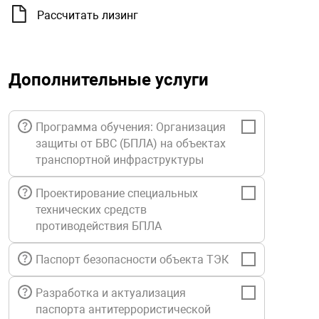
орудование
Прочее оборуд
Оборудования д
взрывозащищё
напряжением 2
Рассчитать лизинг
Товарные весы
видеонаблюде
Турникеты
пожаротушени
истическое
Оповещатели с
Стабилизаторы
Торговые весы
ие
Пульты управл
Шлагбаумы
Оборудования д
взрывозащищё
Дополнительные услуги
пожаротушени
Структурирова
Фасовочные ве
еское оборудование
Термокожухи
Шлюзовые каб
Оповещатели с
Система
Программа обучения: Организация
Огнетушители
взрывозащищё
защиты от БВС (БПЛА) на объектах
иссионные
Термошкафы
Электронные 
транспортной инфраструктуры
тры
Рукава пожарн
Посты взрыво
Проектирование специальных
технических средств
овое оборудование
Сигнально-осв
Приборы приём
противодействия БПЛА
приборы
взрывозащищё
ическое оборудование
Паспорт безопасности объекта ТЭК
Средства защи
Системы видео
дыхания
взрывозащище
Разработка и актуализация
паспорта антитеррористической