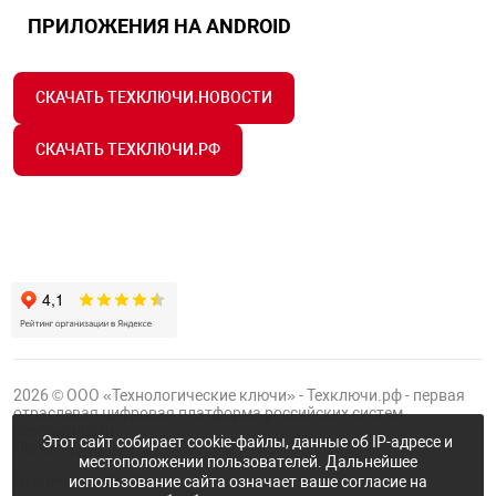
ПРИЛОЖЕНИЯ НА ANDROID
СКАЧАТЬ ТЕХКЛЮЧИ.НОВОСТИ
СКАЧАТЬ ТЕХКЛЮЧИ.РФ
2026 © ООО «Технологические ключи» - Техключи.рф - первая
отраслевая цифровая платформа российских систем
безопасности.
Этот сайт собирает cookie-файлы, данные об IP-адресе и
Проект
Группы ФТК
местоположении пользователей. Дальнейшее
Публичная оферта
использование сайта означает ваше согласие на