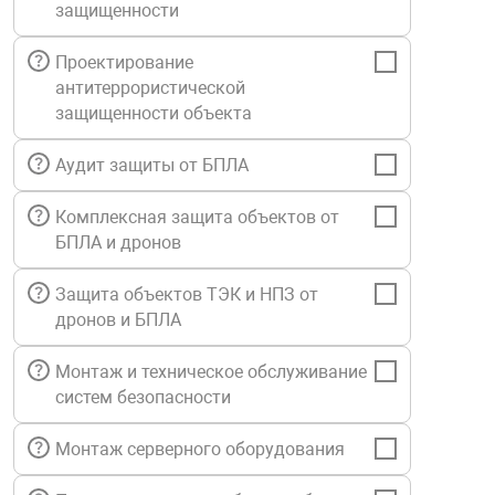
защищенности
Средства инди
Табло взрыво
металлоконструкции
Проектирование
антитеррористической
Стволы пожар
Термошкафы в
вные решения
защищенности объекта
Узлы стыковоч
Аудит защиты от БПЛА
нная безопасность
Комплексная защита объектов от
Установки рас
БПЛА и дронов
Защита объектов ТЭК и НПЗ от
Шкафы пожарн
дронов и БПЛА
Щиты пожарны
Монтаж и техническое обслуживание
ные установки
систем безопасности
Монтаж серверного оборудования
ное оборудование