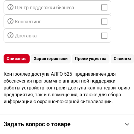
я техника
Центр поддержки бизнеса
Консалтинг
ые автомобили
Доставка
защиты информации
Описание
Характеристики
Преимущества
Отзывы
Контроллер доступа АЛГО-525 предназначен для
нная техника
обеспечения программно-аппаратной поддержки
работы устройств контроля доступа как на территорию
предприятия, так и в помещения, а также для сбора
е средства охраны
информации с охранно-пожарной сигнализации.
ые ключи
Задать вопрос о товаре
жарные сигнализации