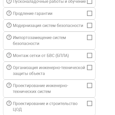
Пусконаладочные работы и обучение
нтроля управления
Продление гарантии
Модернизация систем безопасности
ниторинга и аналитики
ии объектов
Импортозамещение систем
сти
безопасности
раны периметра
Монтаж сетки от БВС (БПЛА)
Организация инженерно-технической
ектропитания
защиты объекта
Проектирование инженерно-
оборудование
технических систем
 и экипировка
Проектирование и строительство
ЦОД