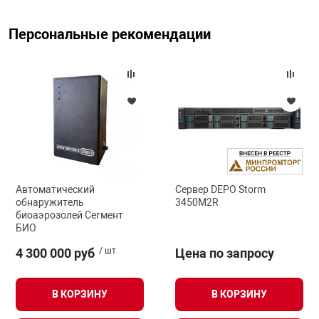
Персональные рекомендации
арная безопасность
ищенное оборудование
питания
повещения
Автоматический
Сервер DEPO Storm
обнаружитель
3450M2R
биоаэрозолей Сегмент
БИО
4 300 000 руб
/ шт.
Цена по запросу
В КОРЗИНУ
В КОРЗИНУ