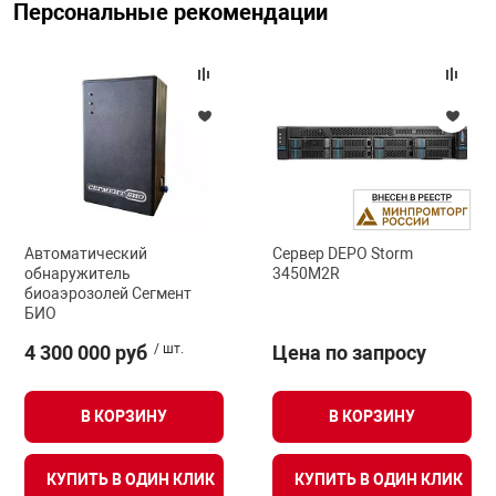
Персональные рекомендации
арная безопасность
ищенное оборудование
питания
Автоматический
Сервер DEPO Storm
повещения
обнаружитель
3450M2R
биоаэрозолей Сегмент
БИО
4 300 000 руб
/ шт.
Цена по запросу
В КОРЗИНУ
В КОРЗИНУ
КУПИТЬ В ОДИН КЛИК
КУПИТЬ В ОДИН КЛИК