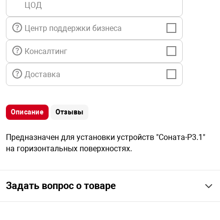
ЦОД
я техника
Центр поддержки бизнеса
ые автомобили
Консалтинг
защиты информации
Доставка
Описание
Отзывы
нная техника
Предназначен для установки устройств "Соната-Р3.1"
на горизонтальных поверхностях.
е средства охраны
Задать вопрос о товаре
ые ключи
жарные сигнализации