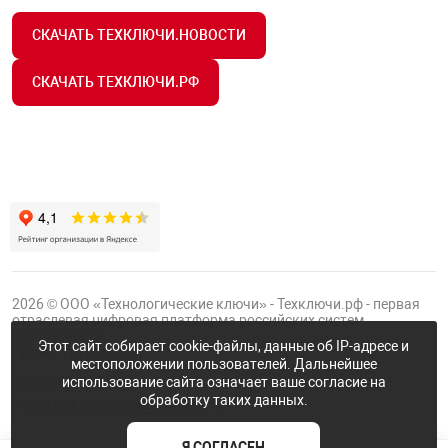
СКАЧАТЬ ТЕХКЛЮЧИ.НОВОСТИ
СКАЧАТЬ ТЕХКЛЮЧИ.РФ
2026 © ООО «Технологические ключи» - Техключи.рф - первая
отраслевая цифровая платформа российских систем
безопасности.
Этот сайт собирает cookie-файлы, данные об IP-адресе и
Проект
Группы ФТК
местоположении пользователей. Дальнейшее
Публичная оферта
использование сайта означает ваше согласие на
обработку таких данных.
Политика конфиденциальности
Я СОГЛАСЕН