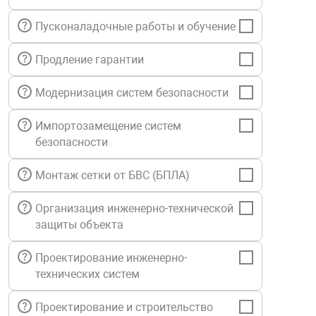
нтроля управления
Пусконаладочные работы и обучение
Продление гарантии
ниторинга и аналитики
ии объектов
Модернизация систем безопасности
сти
Импортозамещение систем
безопасности
раны периметра
Монтаж сетки от БВС (БПЛА)
ектропитания
Организация инженерно-технической
защиты объекта
оборудование
Проектирование инженерно-
технических систем
 и экипировка
Проектирование и строительство