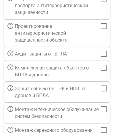
паспорта антитеррористической
Средства инди
Табло взрыво
металлоконструкции
защищенности
Стволы пожар
Термошкафы в
Проектирование
вные решения
антитеррористической
защищенности объекта
Узлы стыковоч
нная безопасность
Аудит защиты от БПЛА
Установки рас
Комплексная защита объектов от
БПЛА и дронов
Шкафы пожарн
Защита объектов ТЭК и НПЗ от
дронов и БПЛА
Щиты пожарны
ные установки
Монтаж и техническое обслуживание
систем безопасности
ное оборудование
Монтаж серверного оборудования