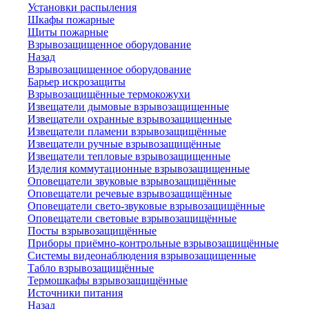
Установки распыления
Шкафы пожарные
Щиты пожарные
Взрывозащищенное оборудование
Назад
Взрывозащищенное оборудование
Барьер искрозащиты
Взрывозащищённые термокожухи
Извещатели дымовые взрывозащищенные
Извещатели охранные взрывозащищенные
Извещатели пламени взрывозащищённые
Извещатели ручные взрывозащищённые
Извещатели тепловые взрывозащищенные
Изделия коммутационные взрывозащищенные
Оповещатели звуковые взрывозащищённые
Оповещатели речевые взрывозащищённые
Оповещатели свето-звуковые взрывозащищённые
Оповещатели световые взрывозащищённые
Посты взрывозащищённые
Приборы приёмно-контрольные взрывозащищённые
Системы видеонаблюдения взрывозащищенные
Табло взрывозащищённые
Термошкафы взрывозащищённые
Источники питания
Назад