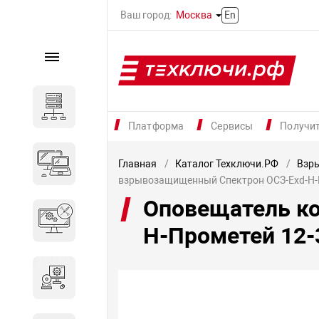
Ваш город:
Москва
En
Каталог
Серверное оборудование
Платформа
Сервисы
Получи
Компьютеры и ноутбуки
Главная
Каталог Техключи.РФ
Взр
взрывозащищенный Спектрон ОСЗ-Exd-Н-
Оповещатель к
Комплектующие для
вычислительного
Н-Прометей 12-
оборудования
Программное обеспечение