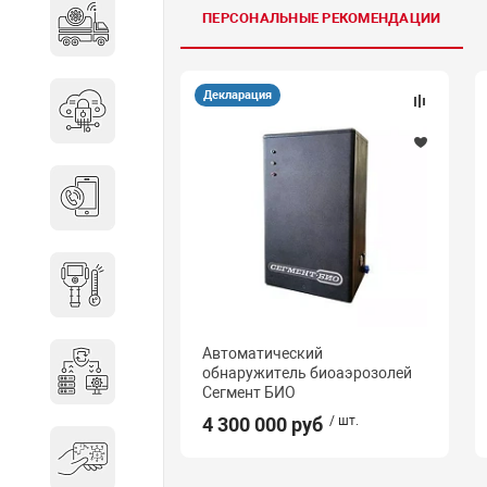
ПЕРСОНАЛЬНЫЕ РЕКОМЕНДАЦИИ
Специальные автомобили
Декларация
Средства защиты информации
Телефония
Тепловизионная техника
Автоматический
Технические средства охраны
обнаружитель биоаэрозолей
Сегмент БИО
4 300 000 руб
/ шт.
Электронные ключи