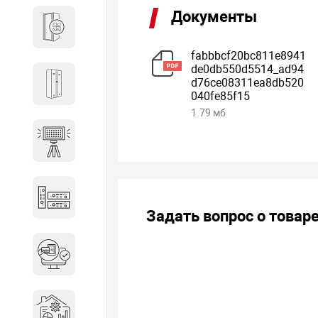
Документы
Кабины
fabbbcf20bc811e8941
de0db550d5514_ad94
d76ce08311ea8db520
Локеры
040fe85f15
1.79 мб
Осветительные установки
Промышленное оборудование
Задать вопрос о товар
Система контроля управления
доступом
Системы мониторинга и
аналитики эксплуатации