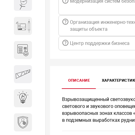
Модернизация систем безоп
Весы и весовое оборудование
Организация инженерно-тех
Гидроакустическое
защиты объекта
оборудование
Центр поддержки бизнеса
Домофоны
Защитные
металлоконструкции
ОПИСАНИЕ
ХАРАКТЕРИСТИ
Интерактивные решения
Взрывозащищенный светозвуков
светового и звукового оповеще
взрывоопасных зонах классов «
Информационная
в подземных выработках рудник
безопасность