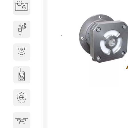
Система бронирования
переговорных
Досмотровое оборудование
Защита от БПЛА
Радиостанции
Кибербезопасность
БПА