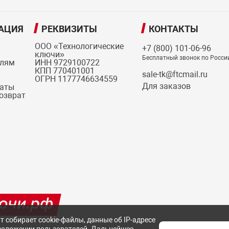
АЦИЯ
РЕКВИЗИТЫ
КОНТАКТЫ
ООО «Технологические
+7 (800) 101-06-96
ключи»
Бесплатный звонок по Росси
елям
ИНН 9729100722
КПП 770401001
sale-tk@ftcmail.ru
ОГРН 1177746634559
Для заказов
латы
возврат
т собирает cookie-файлы, данные об IP-адресе