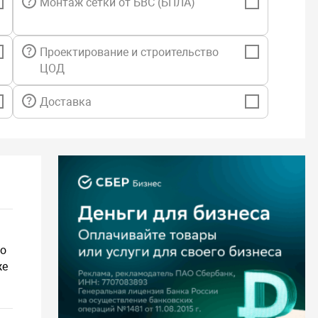
Монтаж сетки от БВС (БПЛА)
Проектирование и строительство
ЦОД
Доставка
во
же