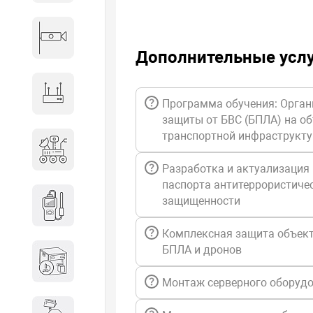
Видеонаблюдение
Дополнительные усл
Сетевое оборудование
Программа обучения: Орган
защиты от БВС (БПЛА) на о
транспортной инфраструкт
Антитеррористическое
оборудование
Разработка и актуализация
паспорта антитеррористиче
Дозиметрическое
защищенности
оборудование
Комплексная защита объект
БПЛА и дронов
Атомно-эмиссионные
спектрометры
Монтаж серверного оборуд