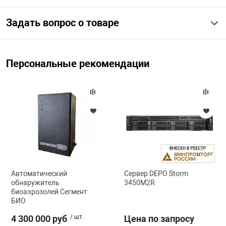
Задать вопрос о товаре
арная безопасность
ищенное оборудование
Персональные рекомендации
питания
повещения
Автоматический
Сервер DEPO Storm
обнаружитель
3450M2R
биоаэрозолей Сегмент
БИО
4 300 000 руб
/ шт.
Цена по запросу