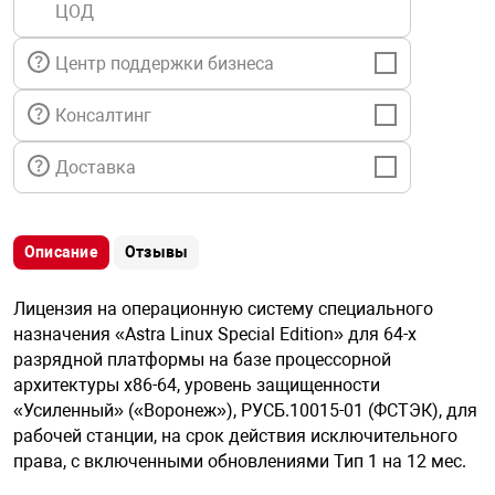
ЦОД
я техника
Центр поддержки бизнеса
ые автомобили
Консалтинг
защиты информации
Доставка
Описание
Отзывы
нная техника
Лицензия на операционную систему специального
назначения «Astra Linux Special Edition» для 64-х
е средства охраны
разрядной платформы на базе процессорной
архитектуры х86-64, уровень защищенности
«Усиленный» («Воронеж»), РУСБ.10015-01 (ФСТЭК), для
ые ключи
рабочей станции, на срок действия исключительного
права, с включенными обновлениями Тип 1 на 12 мес.
жарные сигнализации