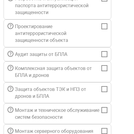
паспорта антитеррористической
Средства инди
Табло взрыво
металлоконструкции
защищенности
Стволы пожар
Термошкафы в
Проектирование
вные решения
антитеррористической
защищенности объекта
Узлы стыковоч
нная безопасность
Аудит защиты от БПЛА
Установки рас
Комплексная защита объектов от
БПЛА и дронов
Шкафы пожарн
Защита объектов ТЭК и НПЗ от
дронов и БПЛА
Щиты пожарны
ные установки
Монтаж и техническое обслуживание
систем безопасности
ное оборудование
Монтаж серверного оборудования