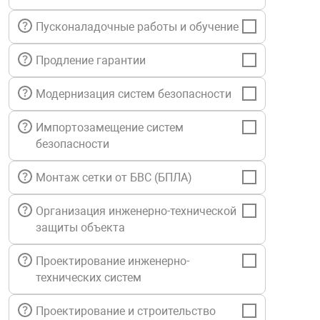
нтроля управления
Пусконаладочные работы и обучение
Продление гарантии
ниторинга и аналитики
ии объектов
Модернизация систем безопасности
сти
Импортозамещение систем
безопасности
раны периметра
Монтаж сетки от БВС (БПЛА)
ектропитания
Организация инженерно-технической
защиты объекта
оборудование
Проектирование инженерно-
технических систем
 и экипировка
Проектирование и строительство