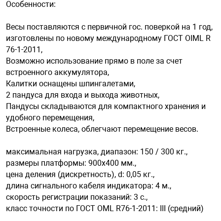
Особенности:
Весы поставляются с первичной гос. поверкой на 1 год,
арная безопасность
изготовлены по новому международному ГОСТ OIML R
76-1-2011,
ищенное оборудование
Возможно использование прямо в поле за счет
встроенного аккумулятора,
Калитки оснащены шпингалетами,
питания
2 пандуса для входа и выхода животных,
Пандусы складываются для компактного хранения и
удобного перемещения,
повещения
Встроенные колеса, облегчают перемещение весов.
максимальная нагрузка, диапазон: 150 / 300 кг.,
размеры платформы: 900х400 мм.,
цена деления (дискретность), d: 0,05 кг.,
длина сигнального кабеля индикатора: 4 м.,
скорость регистрации показаний: 3 c.,
класс точности по ГОСТ OML R76-1-2011: III (средний)