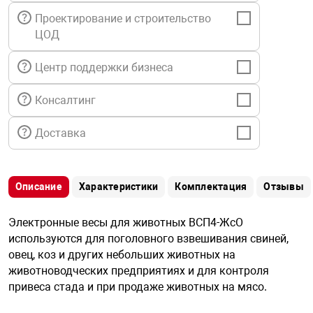
я техника
Проектирование и строительство
ЦОД
ые автомобили
Центр поддержки бизнеса
защиты информации
Консалтинг
Доставка
нная техника
Описание
Характеристики
Комплектация
Отзывы
Электронные весы для животных ВСП4-ЖсО
е средства охраны
используются для поголовного взвешивания свиней,
овец, коз и других небольших животных на
ые ключи
животноводческих предприятиях и для контроля
привеса стада и при продаже животных на мясо.
жарные сигнализации