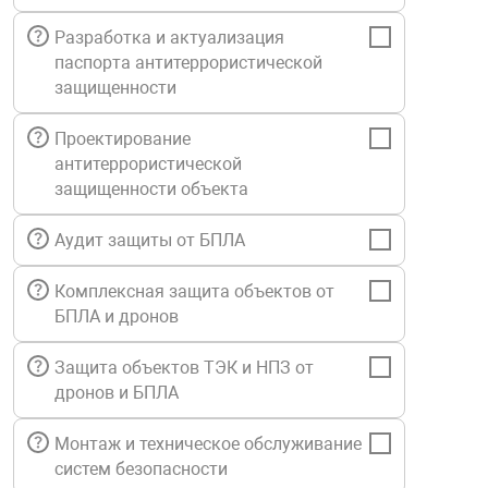
Средства инди
Табло взрыво
Разработка и актуализация
металлоконструкции
паспорта антитеррористической
защищенности
Стволы пожар
Термошкафы в
вные решения
Проектирование
Узлы стыковоч
антитеррористической
нная безопасность
защищенности объекта
Установки рас
Аудит защиты от БПЛА
Комплексная защита объектов от
Шкафы пожарн
БПЛА и дронов
Щиты пожарны
Защита объектов ТЭК и НПЗ от
ные установки
дронов и БПЛА
Монтаж и техническое обслуживание
ное оборудование
систем безопасности