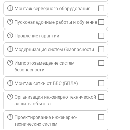
нтроля управления
Монтаж серверного оборудования
Пусконаладочные работы и обучение
ниторинга и аналитики
Продление гарантии
ии объектов
сти
Модернизация систем безопасности
раны периметра
Импортозамещение систем
безопасности
ектропитания
Монтаж сетки от БВС (БПЛА)
Организация инженерно-технической
оборудование
защиты объекта
 и экипировка
Проектирование инженерно-
технических систем