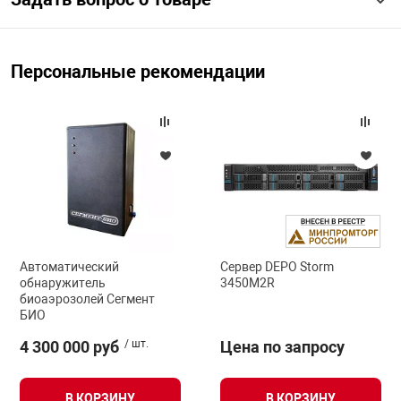
арная безопасность
Персональные рекомендации
ищенное оборудование
питания
повещения
Автоматический
Сервер DEPO Storm
обнаружитель
3450M2R
биоаэрозолей Сегмент
БИО
4 300 000 руб
/ шт.
Цена по запросу
В КОРЗИНУ
В КОРЗИНУ