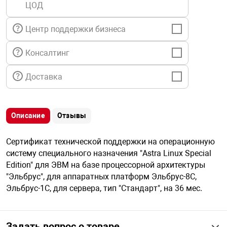
ЦОД
я техника
Центр поддержки бизнеса
ые автомобили
Консалтинг
защиты информации
Доставка
Описание
Отзывы
нная техника
Сертификат технической поддержки на операционную
систему специального назначения "Astra Linux Special
е средства охраны
Edition" для ЭВМ на базе процессорной архитектуры
"Эльбрус", для аппаратных платформ Эльбрус-8С,
Эльбрус-1С, для сервера, тип "Стандарт", на 36 мес.
ые ключи
Задать вопрос о товаре
жарные сигнализации