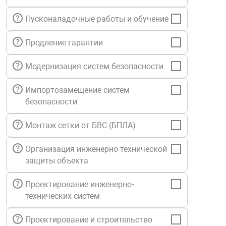
нтроля управления
Пусконаладочные работы и обучение
Продление гарантии
ниторинга и аналитики
ии объектов
Модернизация систем безопасности
сти
Импортозамещение систем
безопасности
раны периметра
Монтаж сетки от БВС (БПЛА)
ектропитания
Организация инженерно-технической
защиты объекта
оборудование
Проектирование инженерно-
технических систем
 и экипировка
Проектирование и строительство