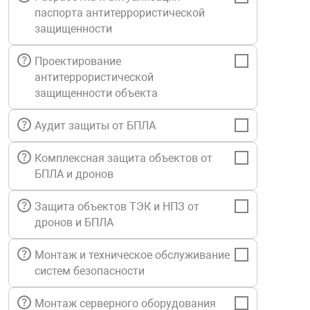
паспорта антитеррористической
Средства инди
Табло взрыво
металлоконструкции
защищенности
Стволы пожар
Термошкафы в
Проектирование
вные решения
антитеррористической
защищенности объекта
Узлы стыковоч
нная безопасность
Аудит защиты от БПЛА
Установки рас
Комплексная защита объектов от
БПЛА и дронов
Шкафы пожарн
Защита объектов ТЭК и НПЗ от
дронов и БПЛА
Щиты пожарны
ные установки
Монтаж и техническое обслуживание
систем безопасности
ное оборудование
Монтаж серверного оборудования